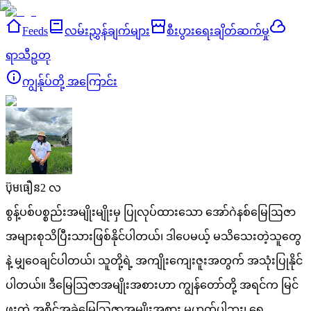
Feeds
လမ်းညွှန်ချက်များ
စီးပွားရေးချိတ်ဆက်မှု
ရာသီဥတု
ကျွန်ုပ်တို့ အကြောင်း
ប៊ុមធឿន
2 လ
စွန့်ပစ်ပစ္စည်းအမျိုးမျိုးမှ ပြုလုပ်ထားသော အော်ဂဲနစ်မြေဩဇာ
အများစုသိပြီးသားဖြစ်နိုင်ပါတယ်၊ ဒါပေမယ့် မသိသေးတဲ့သူတွေ
နဲ့ မျှဝေချင်ပါတယ်၊ သူတို့ရဲ့ အကျိုးကျေးဇူးအတွက် အသုံးပြုနိုင်
ပါတယ်။ ဒီမြေဩဇာအမျိုးအစားဟာ ကျွန်တော်တို့ အရင်က မြင်
ဖူးတဲ့ အစိုင်အခဲမြေဩဇာအမျိုးအစား မဟုတ်ပါဘူး၊ ရေ