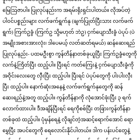
မြေဩဇာပါ။ ပြုလုပ်နည်းက အရမ်းရိုးရှင်းပါတယ်။
လိုအပ်တဲ့
ပါဝင်ပစ္စည်းများ
လက်ဖက်ရွက်နု (ချက်ပြုတ်ပြီးသား လက်ဖက်
ရွက်)
ကြက်ဥခွံ (ကြက်ဥ သို့မဟုတ် ဘဲဥ)
ငှက်ပျောသီးခွံ
ပဲပုပ် (ပဲ
အမျိုးအစားအားလုံး၊ ဒါပေမယ့် လတ်ဆတ်ရမယ်)
ဆန်ဆေးရည်
ပြုလုပ်နည်း- ပထမဦးစွာ ကွန်တိန်နာတစ်ခုယူပြီး ကြက်ဥခွံတွေကို
လက်နဲ့ကြိတ်ပြီး ထည့်ပါ။ ပြီးရင် ကတ်ကြေးနဲ့ ငှက်ပျောသီးခွံကို
အဝိုင်းလေးတွေ လှီးပြီး ထည့်ပါ။ ပြီးရင် ပဲပုပ်တွေကို ပါးပါးလှီး
ပြီး ထည့်ပါ။ နောက်ဆုံးအနေနဲ့ လက်ဖက်ရွက်နုတွေကို ဆန်
ဆေးရည်နဲ့အတူ ထည့်ပါ။ ကွန်တိန်နာကို လုံအောင်ဖုံးပြီး ၃ ရက်
လောက်ထားပါ။ ဒီအချိန်ပြီးရင် ရေကိုစစ်ပြီး တခြားကွန်တိန်နာ
တစ်ခုထဲ ထည့်ပါ။ ပုံမှန်ရေနဲ့ လိုချင်တဲ့အဆင့်ရောက်အောင် ရော
မွှေပြီး အပင်တွေကို ရေလောင်းနိုင်ပါတယ်။
ဒါက ပန်းပင်တွေနဲ့