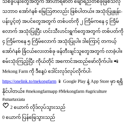
သစ်ခွပန်းတွေအတွက် အာဟာရဓာတ် ဖျော်ရည်တစ်ခုဖြစ်သလို
သဘာဝ အော်ဂဲနစ် မြေဩဇာလည်း ဖြစ်ပါတယ်။
အသုံးပြုနှုန်း-
ပန်းပွင့်တဲ့ အပင်တွေအတွက် တစ်ပတ်ကို ၂ ကြိမ်ကနေ ၄ ကြိမ်
လောက် အသုံးပြုပြီး ဟင်းသီးဟင်းရွက်တွေအတွက် တစ်ပတ်ကို
၄ ကြိမ်ကနေ ၅ ကြိမ်လောက် အသုံးပြုပါ။
ဒါကြောင့် တကယ့်
အော်ဂဲနစ် ခြံငယ်လေးတစ်ခု ဖန်တီးချင်သူတွေအတွက် လာခဲ့ပါ။
စမ်းသုံးကြည့်ပြီး ကိုယ်တိုင် အကောင်အထည်ဖော်လိုက်ပါ။
📲
Mekong Farm ကို ဒီနေ့ပဲ ဒေါင်းလုဒ်လုပ်လိုက်ပါ-
https://onelink.to/mekongfarm
📱 Google Play နဲ့ App Store မှာ ရရှိ
နိုင်ပါတယ်။
#mekongfarmapp #Mekongfarm #agriculture
#smartaxiata
2
ယောက် လိုဒ်လုပ်သွားသည်
0
ယောက် ပြန်ဖြေသွားသည်