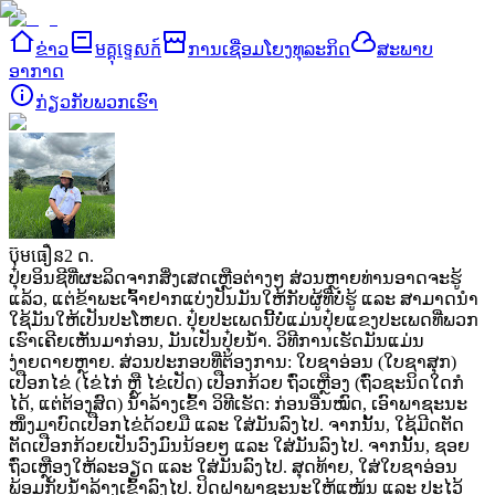
ຂ່າວ
មគ្គុទ្ទេសក៍
ການເຊື່ອມໂຍງທຸລະກິດ
ສະພາບ
ອາກາດ
ກ່ຽວ​ກັບ​ພວກ​ເຮົາ
ប៊ុមធឿន
2 ດ.
ປຸ໋ຍອິນຊີທີ່ຜະລິດຈາກສິ່ງເສດເຫຼືອຕ່າງໆ
ສ່ວນຫຼາຍທ່ານອາດຈະຮູ້
ແລ້ວ, ແຕ່ຂ້າພະເຈົ້າຢາກແບ່ງປັນມັນໃຫ້ກັບຜູ້ທີ່ບໍ່ຮູ້ ແລະ ສາມາດນຳ
ໃຊ້ມັນໃຫ້ເປັນປະໂຫຍດ. ປຸ໋ຍປະເພດນີ້ບໍ່ແມ່ນປຸ໋ຍແຂງປະເພດທີ່ພວກ
ເຮົາເຄີຍເຫັນມາກ່ອນ, ມັນເປັນປຸ໋ຍນ້ຳ. ວິທີການເຮັດມັນແມ່ນ
ງ່າຍດາຍຫຼາຍ.
ສ່ວນປະກອບທີ່ຕ້ອງການ:
ໃບຊາອ່ອນ (ໃບຊາສຸກ)
ເປືອກໄຂ່ (ໄຂ່ໄກ່ ຫຼື ໄຂ່ເປັດ)
ເປືອກກ້ວຍ
ຖົ່ວເຫຼືອງ (ຖົ່ວຊະນິດໃດກໍ
ໄດ້, ແຕ່ຕ້ອງສົດ)
ນ້ຳລ້າງເຂົ້າ
ວິທີເຮັດ: ກ່ອນອື່ນໝົດ, ເອົາພາຊະນະ
ໜຶ່ງມາບົດເປືອກໄຂ່ດ້ວຍມື ແລະ ໃສ່ມັນລົງໄປ. ຈາກນັ້ນ, ໃຊ້ມີດຕັດ
ຕັດເປືອກກ້ວຍເປັນວົງມົນນ້ອຍໆ ແລະ ໃສ່ມັນລົງໄປ. ຈາກນັ້ນ, ຊອຍ
ຖົ່ວເຫຼືອງໃຫ້ລະອຽດ ແລະ ໃສ່ມັນລົງໄປ. ສຸດທ້າຍ, ໃສ່ໃບຊາອ່ອນ
ພ້ອມກັບນ້ຳລ້າງເຂົ້າລົງໄປ. ປິດຝາພາຊະນະໃຫ້ແໜ້ນ ແລະ ປະໄວ້