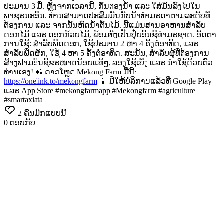
ປະມານ 3 ມື້. ຫຼັງຈາກເວລານີ້, ກັ່ນຕອງນ້ຳ ແລະ ໃສ່ມັນລົງໄປໃນ
ພາຊະນະອື່ນ. ທ່ານສາມາດປະສົມມັນກັບນ້ຳທຳມະດາຕາມລະດັບທີ່
ຕ້ອງການ ແລະ ຈາກນັ້ນຫົດນ້ຳຕົ້ນໄມ້.
ນີ້ແມ່ນສານອາຫານສຳລັບ
ດອກໄມ້ ແລະ ດອກກ້ວຍໄມ້, ພ້ອມທັງເປັນປຸ໋ຍອິນຊີທຳມະຊາດ.
ອັດຕາ
ການໃຊ້: ສຳລັບພືດດອກ, ໃຊ້ປະມານ 2 ຫາ 4 ຄັ້ງຕໍ່ອາທິດ, ແລະ
ສຳລັບພືດຜັກ, ໃຊ້ 4 ຫາ 5 ຄັ້ງຕໍ່ອາທິດ.
ສະນັ້ນ, ສຳລັບຜູ້ທີ່ຕ້ອງການ
ສ້າງຟາມອິນຊີຂະໜາດນ້ອຍແທ້ໆ, ລອງໃຊ້ເບິ່ງ ແລະ ນຳໃຊ້ດ້ວຍຕົວ
ທ່ານເອງ!
📲 ດາວໂຫຼດ Mekong Farm ມື້ນີ້:
https://onelink.to/mekongfarm
📱 ມີໃຫ້ບໍລິການແລ້ວທີ່ Google Play
ແລະ App Store
#mekongfarmapp #Mekongfarm #agriculture
#smartaxiata
2
ຄົນມັກແບບນີ້
0
ຕອບກັບ