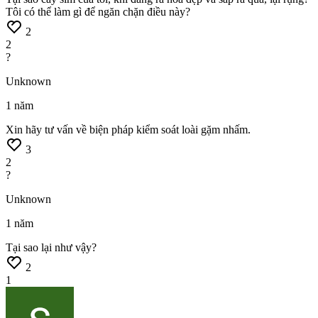
Tôi
có
thể
làm
gì
để
ngăn
chặn
điều
này?
2
2
?
Unknown
1 năm
Xin
hãy
tư
vấn
về
biện
pháp
kiểm
soát
loài
gặm
nhấm.
3
2
?
Unknown
1 năm
Tại
sao
lại
như
vậy?
2
1