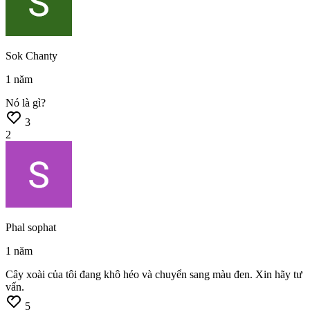
Sok Chanty
1 năm
Nó
là
gì?
3
2
Phal sophat
1 năm
Cây
xoài
của
tôi
đang
khô
héo
và
chuyển
sang
màu
đen.
Xin
hãy
tư
vấn.
5