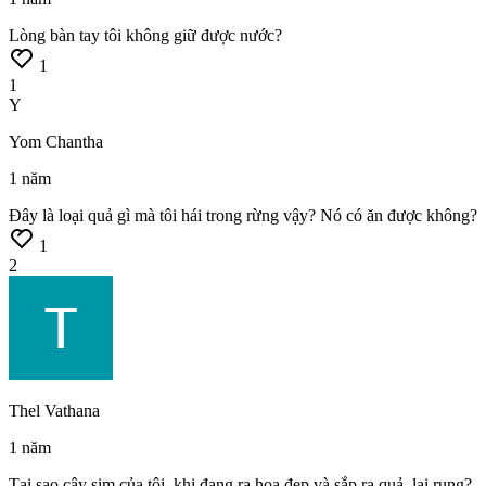
Lòng
bàn
tay
tôi
không
giữ
được
nước?
1
1
Y
Yom Chantha
1 năm
Đây
là
loại
quả
gì
mà
tôi
hái
trong
rừng
vậy?
Nó
có
ăn
được
không?
1
2
Thel Vathana
1 năm
Tại
sao
cây
sim
của
tôi,
khi
đang
ra
hoa
đẹp
và
sắp
ra
quả,
lại
rụng?