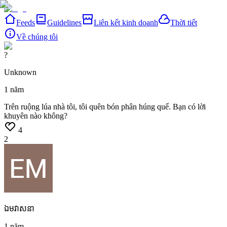
Feeds
Guidelines
Liên kết kinh doanh
Thời tiết
Về chúng tôi
?
Unknown
1 năm
Trên
ruộng
lúa
nhà
tôi,
tôi
quên
bón
phân
húng
quế.
Bạn
có
lời
khuyên
nào
không?
4
2
ឯម​វាសនា
1 năm