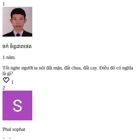
1
ចក់ ច័ន្ទដារាថេត
1 năm
Tôi
nghe
người
ta
nói
đất
mặn,
đất
chua,
đất
cay.
Điều
đó
có
nghĩa
là
gì?
1
2
Phal sophat