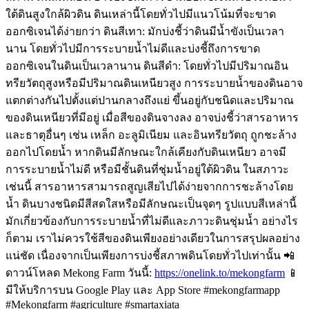
ใต้ดินสูงใกล้ผิวดิน ดินเหล่านี้โดยทั่วไปมีแนวโน้มที่จะขาด
ออกซิเจนได้ง่ายกว่า
ดินสีเทา: มักบ่งชี้ว่าดินมีน้ำขังเป็นเวลา
นาน โดยทั่วไปมีการระบายน้ำไม่ดีและบ่งชี้ถึงการขาด
ออกซิเจนในดินเป็นเวลานาน
ดินสีดำ: โดยทั่วไปมีปริมาณอิน
ทรียวัตถุสูงหรือมีปริมาณดินเหนียวสูง การระบายน้ำของดินอาจ
แตกต่างกันไปตั้งแต่ปานกลางถึงแย่ ขึ้นอยู่กับชนิดและปริมาณ
ของดินเหนียวที่มีอยู่
เมื่อสีของดินจางลง อาจบ่งชี้ว่าสารอาหาร
และธาตุอื่นๆ เช่น เหล็ก อะลูมิเนียม และอินทรียวัตถุ ถูกชะล้าง
ออกไปโดยน้ำ หากดินมีลักษณะใกล้เคียงกับดินเหนียว อาจมี
การระบายน้ำไม่ดี หรือมีชั้นดินที่ชุ่มน้ำอยู่ใต้ผิวดิน ในสภาวะ
เช่นนี้ สารอาหารสามารถสูญเสียไปได้ง่ายจากการชะล้างโดย
น้ำ
ดินบางชนิดมีสีสดใสหรือมีลักษณะเป็นจุดๆ รูปแบบสีเหล่านี้
มักเกี่ยวข้องกับการระบายน้ำที่ไม่ดีและภาวะดินชุ่มน้ำ อย่างไร
ก็ตาม เราไม่ควรใช้สีของดินเพียงอย่างเดียวในการสรุปผลอย่าง
แน่ชัด เนื่องจากเป็นเพียงการบ่งชี้สภาพดินโดยทั่วไปเท่านั้น
📲
ดาวน์โหลด Mekong Farm วันนี้:
https://onelink.to/mekongfarm
📱
มีให้บริการบน Google Play และ App Store
#mekongfarmapp
#Mekongfarm #agriculture #smartaxiata