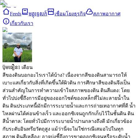
Feeds
មគ្គុទ្ទេសក៍
เชื่อมโยงธุรกิจ
สภาพอากาศ
เกี่ยวกับเรา
ប៊ុមធឿន
1 เดือน
สีของดินบอกอะไรเราได้บ้าง?
เนื่องจากสีของดินสามารถให้
เบาะแสเกี่ยวกับสิ่งที่เกิดขึ้นใต้ผิวดิน การศึกษาสีของดินจึงเป็น
ส่วนสำคัญในการทำความเข้าใจสภาพของดิน
ดินสีแดง: โดย
ทั่วไปบ่งชี้ถึงการมีอยู่ของออกไซด์ของเหล็กที่ไม่ละลายน้ำใน
ดิน ดินประเภทนี้มักมีการระบายน้ำและการถ่ายเทอากาศที่ดี น้ำ
ไหลผ่านได้ค่อนข้างเร็ว และออกซิเจนถูกกักเก็บไว้ในชั้นดิน
ดิน
สีน้ำตาล: โดยทั่วไปมีการระบายน้ำปานกลางถึงดี มักเกี่ยวข้อง
กับระดับอินทรียวัตถุสูง แม้ว่านี่จะไม่ใช่กรณีเสมอไปในทุก
สภาพ
ดินสีเหลือง: อาจบ่งชี้ถึงการขาดออกซิเจนหรือระดับน้ำ