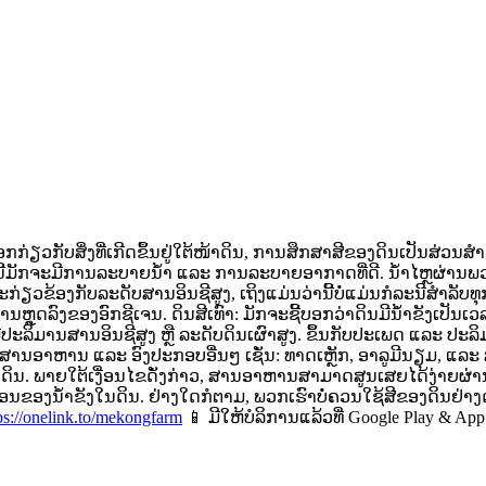
ອກກ່ຽວກັບສິ່ງທີ່ເກີດຂຶ້ນຢູ່ໃຕ້ໜ້າດິນ, ການສຶກສາສີຂອງດິນເປັນສ່ວ
່ານີ້ມັກຈະມີການລະບາຍນ້ຳ ແລະ ການລະບາຍອາກາດທີ່ດີ. ນ້ຳໄຫຼຜ່ານພວ
ຽວຂ້ອງກັບລະດັບສານອິນຊີສູງ, ເຖິງແມ່ນວ່ານີ້ບໍ່ແມ່ນກໍລະນີສຳລັບ
ີການຫຼຸດລົງຂອງອົກຊີເຈນ.
ດິນສີເທົາ: ມັກຈະຊີ້ບອກວ່າດິນມີນ້ຳຂັງເປັນເ
ີປະລິມານສານອິນຊີສູງ ຫຼື ລະດັບດິນເຜົາສູງ. ຂຶ້ນກັບປະເພດ ແລະ ປະລ
່າສານອາຫານ ແລະ ອົງປະກອບອື່ນໆ ເຊັ່ນ: ທາດເຫຼັກ, ອາລູມີນຽມ, ແລະ 
ໃຕ້ໜ້າດິນ. ພາຍໃຕ້ເງື່ອນໄຂດັ່ງກ່າວ, ສານອາຫານສາມາດສູນເສຍໄດ້ງ່າຍ
້ນຕອນຂອງນ້ຳຂັງໃນດິນ. ຢ່າງໃດກໍຕາມ, ພວກເຮົາບໍ່ຄວນໃຊ້ສີຂອງດິນຢ່າ
ps://onelink.to/mekongfarm
📱 ມີໃຫ້ບໍລິການແລ້ວທີ່ Google Play & App