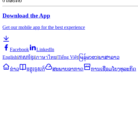
0
ຕອບກັບ
Download the App
Get our mobile app for the best experience
Facebook
LinkedIn
English
|
ភាសាខ្មែរ
|
ภาษาไทย
|
Tiếng Việt
|
မြန်မာစာ
|
ພາສາລາວ
ຂ່າວ
មគ្គុទ្ទេសក៍
ສະພາບອາກາດ
ການເຊື່ອມໂຍງທຸລະກິດ