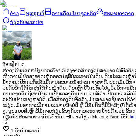
ຂ່າວ
មគ្គុទ្ទេសក៍
ການເຊື່ອມໂຍງທຸລະກິດ
ສະພາບອາກາດ
ກ່ຽວ​ກັບ​ພວກ​ເຮົາ
ប៊ុមធឿន
1 ດ.
ສີຂອງດິນບອກຫຍັງພວກເຮົາ?
ເນື່ອງຈາກສີຂອງດິນສາມາດໃຫ້ຕົວຊີ້ບ
ເຖິງການມີຢູ່ຂອງທາດເຫຼັກອອກໄຊທີ່ບໍ່ລະລາຍໃນດິນ. ດິນປະເພດເຫຼົ
ນ້ຳຕານ: ປົກກະຕິແລ້ວມີການລະບາຍນ້ຳປານກາງຫາດີ. ພວກມັນມັກຈະກ່
ລະດັບນ້ຳໃຕ້ດິນສູງໃກ້ກັບໜ້າດິນ. ດິນເຫຼົ່ານີ້ໂດຍທົ່ວໄປແລ້ວມັກຈະມ
ການຂາດອົກຊີເຈນໃນດິນເປັນເວລາດົນນານ.
ດິນສີດຳ: ປົກກະຕິແລ້ວມ
ລະດັບປານກາງຫາບໍ່ດີ.
ເມື່ອສີຂອງດິນຈືດລົງ, ມັນສາມາດຊີ້ບອກໄດ້ວ
ໜຽວ, ມັນອາດຈະມີການລະບາຍນ້ຳບໍ່ດີ ຫຼື ມີຊັ້ນດິນທີ່ມີນ້ຳຂັງຢູ່
ໆ. ຮູບແບບສີເຫຼົ່ານີ້ມັກຈະກ່ຽວຂ້ອງກັບການລະບາຍນ້ຳບໍ່ດີ ແລະ ຂັ
ກ່ຽວກັບສະພາບຂອງດິນເທົ່ານັ້ນ.
📲 ດາວໂຫຼດ Mekong Farm ມື້ນີ້:
htt
+
2
1
ຄົນມັກແບບນີ້