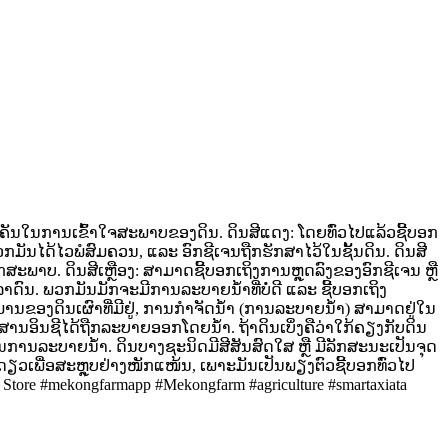
ນສຳຄັນໃນການເຂົ້າໃຈສະພາບຂອງດິນ.
ດິນສີແດງ: ໂດຍທົ່ວໄປແລ້ວຊີ້ບອກ
ກມັນໄດ້ໄວພໍສົມຄວນ, ແລະ ອົກຊີເຈນຖືກຮັກສາໄວ້ໃນຊັ້ນດິນ.
ດິນສີ
ທຸກສະພາບ.
ດິນສີເຫຼືອງ: ສາມາດຊີ້ບອກເຖິງການຫຼຸດລົງຂອງອົກຊີເຈນ ຫຼື
ວລາດົນ. ພວກມັນມັກຈະມີການລະບາຍນ້ຳທີ່ບໍ່ດີ ແລະ ຊີ້ບອກເຖິງ
ິມານຂອງດິນເຜົາທີ່ມີຢູ່, ການກຳຈັດນ້ຳ (ການລະບາຍນ້ຳ) ສາມາດຢູ່ໃນ
ສານອິນຊີໄດ້ຖືກລະບາຍອອກໂດຍນ້ຳ. ຖ້າດິນເບິ່ງຄືວ່າໃກ້ຄຽງກັບດິນ
ຜ່ານການລະບາຍນ້ຳ.
ດິນບາງຊະນິດມີສີສັນສົດໃສ ຫຼື ມີລັກສະນະເປັນຈຸດ
ງດຽວເພື່ອສະຫຼຸບຢ່າງໜັກແໜ້ນ, ເພາະມັນເປັນພຽງຕົວຊີ້ບອກທົ່ວໄປ
 Store
#mekongfarmapp #Mekongfarm #agriculture #smartaxiata