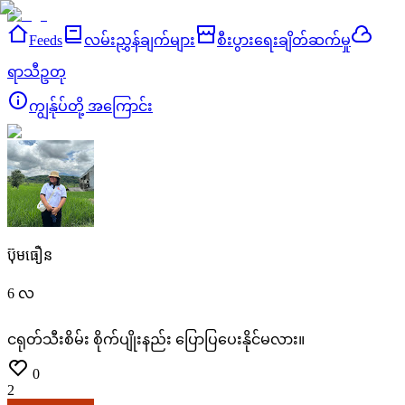
Feeds
လမ်းညွှန်ချက်များ
စီးပွားရေးချိတ်ဆက်မှု
ရာသီဥတု
ကျွန်ုပ်တို့ အကြောင်း
ប៊ុមធឿន
6 လ
ငရုတ်သီးစိမ်း
စိုက်ပျိုးနည်း
ပြောပြပေးနိုင်မလား။
0
2