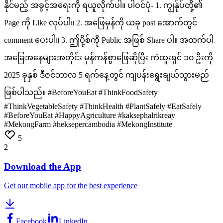
နိုင်မည့်
အခွင့်အရေးကို
ရယူလိုက်ပါ။ ပါဝင်ပုံ- 1.
ကျွန်ုပ်တို့၏
Page
ကို
Like
လုပ်ပါ။ 2.
အဖြေမှန်ကို
ယခု
post
အောက်တွင်
comment
ပေးပါ။ 3.
ဤပို့စ်ကို
Public
အဖြစ်
Share
ပါ။ အထက်ပါ
အခြေအနေများအတိုင်း
မှန်ကန်စွာဖြေဆိုပြီး
ကံထူးရှင်
၁၀
ဦးကို
2025
ခုနှစ်
ဒီဇင်ဘာလ
5
ရက်နေ့တွင်
ကျပန်းရွေးချယ်သွားမည်
ဖြစ်ပါသည်။ #BeforeYouEat
#ThinkFoodSafety
#ThinkVegetableSafety
#ThinkHealth
#PlantSafely
#EatSafely
#BeforeYouEat
#HappyAgriculture
#kaksephalrikreay
#MekongFarm
#heksepercambodia
#MekongInstitute
5
2
Download the App
Get our mobile app for the best experience
Facebook
LinkedIn