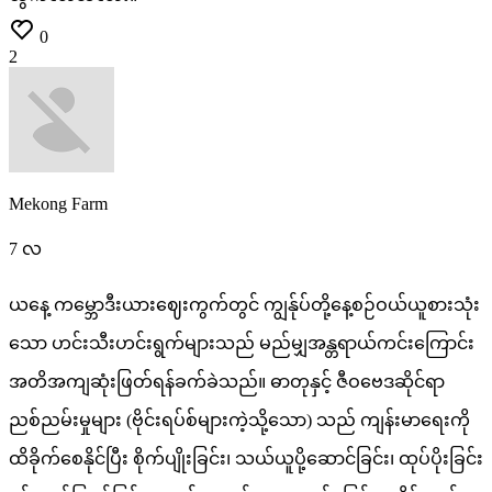
0
2
Mekong Farm
7 လ
ယနေ့
ကမ္ဘောဒီးယားဈေးကွက်တွင်
ကျွန်ုပ်တို့နေ့စဉ်ဝယ်ယူစားသုံး
သော
ဟင်းသီးဟင်းရွက်များသည်
မည်မျှအန္တရာယ်ကင်းကြောင်း
အတိအကျဆုံးဖြတ်ရန်ခက်ခဲသည်။
ဓာတုနှင့်
ဇီဝဗေဒဆိုင်ရာ
ညစ်ညမ်းမှုများ
(ဗိုင်းရပ်စ်များကဲ့သို့သော)
သည်
ကျန်းမာရေးကို
ထိခိုက်စေနိုင်ပြီး
စိုက်ပျိုးခြင်း၊
သယ်ယူပို့ဆောင်ခြင်း၊
ထုပ်ပိုးခြင်း