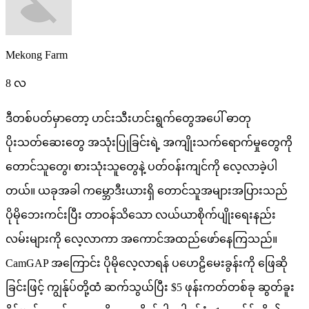
Mekong Farm
8 လ
ဒီတစ်ပတ်မှာတော့
ဟင်းသီးဟင်းရွက်တွေအပေါ်
ဓာတု
ပိုးသတ်ဆေးတွေ
အသုံးပြုခြင်းရဲ့
အကျိုးသက်ရောက်မှုတွေကို
တောင်သူတွေ၊
စားသုံးသူတွေနဲ့
ပတ်ဝန်းကျင်ကို
လေ့လာခဲ့ပါ
တယ်။
ယခုအခါ
ကမ္ဘောဒီးယားရှိ
တောင်သူအများအပြားသည်
ပိုမိုဘေးကင်းပြီး
တာဝန်သိသော
လယ်ယာစိုက်ပျိုးရေးနည်း
လမ်းများကို
လေ့လာကာ
အကောင်အထည်ဖော်နေကြသည်။
CamGAP
အကြောင်း
ပိုမိုလေ့လာရန်
ပဟေဠိမေးခွန်းကို
ဖြေဆို
ခြင်းဖြင့်
ကျွန်ုပ်တို့ထံ
ဆက်သွယ်ပြီး
$5
ဖုန်းကတ်တစ်ခု
ဆွတ်ခူး