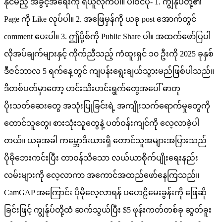
နိုင်မည့်
အခွင့်အရေးကို
ရယူလိုက်ပါ။ ပါဝင်ပုံ- 1.
ကျွန်ုပ်တို့၏
Page
ကို
Like
လုပ်ပါ။ 2.
အဖြေမှန်ကို
ယခု
post
အောက်တွင်
comment
ပေးပါ။ 3.
ဤပို့စ်ကို
Public
Share
ပါ။ အထက်ဖော်ပြပါ
လိုအပ်ချက်များနှင့်
ကိုက်ညီသည့်
ကံထူးရှင်
၁၀
ဦးကို
2025
ခုနှစ်
ဒီဇင်ဘာလ
5
ရက်နေ့တွင်
ကျပန်းရွေးချယ်သွားမည်ဖြစ်ပါသည်။
ဒီတစ်ပတ်မှာတော့
ဟင်းသီးဟင်းရွက်တွေအပေါ်
ဓာတု
ပိုးသတ်ဆေးတွေ
အသုံးပြုခြင်းရဲ့
အကျိုးသက်ရောက်မှုတွေကို
တောင်သူတွေ၊
စားသုံးသူတွေနဲ့
ပတ်ဝန်းကျင်ကို
လေ့လာခဲ့ပါ
တယ်။
ယခုအခါ
ကမ္ဘောဒီးယားရှိ
တောင်သူအများအပြားသည်
ပိုမိုဘေးကင်းပြီး
တာဝန်သိသော
လယ်ယာစိုက်ပျိုးရေးနည်း
လမ်းများကို
လေ့လာကာ
အကောင်အထည်ဖော်နေကြသည်။
CamGAP
အကြောင်း
ပိုမိုလေ့လာရန်
ပဟေဠိမေးခွန်းကို
ဖြေဆို
ခြင်းဖြင့်
ကျွန်ုပ်တို့ထံ
ဆက်သွယ်ပြီး
$5
ဖုန်းကတ်တစ်ခု
ဆွတ်ခူး