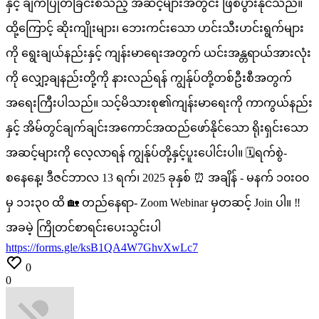
နှင့်
ချက်ပြုတ်ခြင်းစသည့်
အဆင့်များအတွင်း
ဖြစ်ပွားနိုင်သည်။
ထို့ကြောင့်
ဆိုးကျိုးများ၊
ဘေးကင်းသော
ဟင်းသီးဟင်းရွက်များ
ကို
ရွေးချယ်နည်းနှင့်
ကျန်းမာရေးအတွက်
ယင်းအန္တရာယ်အားလုံး
ကို
လျှော့ချနည်းတို့ကို
နားလည်ရန်
ကျွန်ုပ်တို့တစ်ဦးစီအတွက်
အရေးကြီးပါသည်။ သင့်မိသားစု၏ကျန်းမာရေးကို
ကာကွယ်နည်း
နှင့်
အိမ်တွင်ချက်ချင်းအကောင်အထည်ဖော်နိုင်သော
ရိုးရှင်းသော
အဆင့်များကို
လေ့လာရန်
ကျွန်ုပ်တို့နှင့်ပူးပေါင်းပါ။ 🗓️ရက်စွဲ-
စနေနေ့၊
ဒီဇင်ဘာလ
13
ရက်၊
2025
ခုနှစ် ⏰
အချိန်
-
မနက်
၁၀း၀၀
မှ
၁၁း၃၀
ထိ 🏡
တည်နေရာ-
Zoom
Webinar
မှတဆင့်
Join
ပါ။ ‼️
အခမဲ့
ကြိုတင်စာရင်းပေးသွင်းပါ
https://forms.gle/ksB1QA4W7GhvXwLc7
0
0