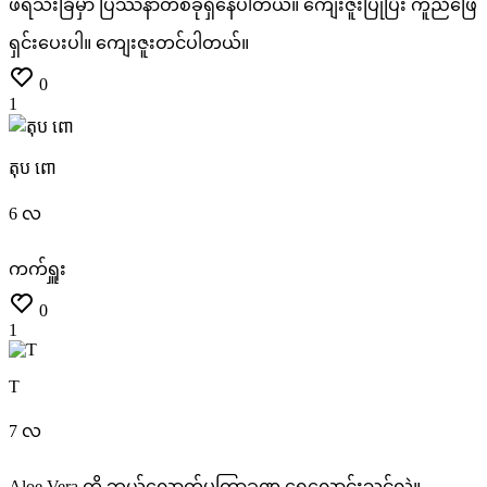
ဖရဲသီးခြံမှာ
ပြဿနာတစ်ခုရှိနေပါတယ်။
ကျေးဇူးပြုပြီး
ကူညီဖြေ
ရှင်းပေးပါ။
ကျေးဇူးတင်ပါတယ်။
0
1
តុប ពោ
6 လ
ကက်ရှူး
0
1
T
7 လ
Aloe
Vera
ကို
ဘယ်လောက်မကြာခဏ
ရေလောင်းသင့်လဲ။