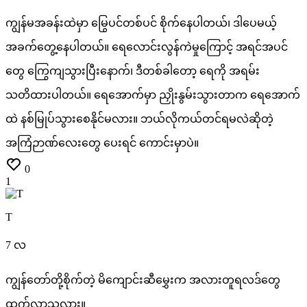
ကျွန်မအခန်းထဲမှာ
မြွေပင်တစ်ပင်
စိုက်နေပါတယ်၊
ဒါပေမယ့်
အခက်တွေ့နေပါတယ်။
ရေလောင်းလွန်ကဲမှုကြောင့်
အရင်အပင်
တွေ
ကြွေကျသွားပြီးနောက်၊
ဒီတစ်ခါတော့
ရေကို
အရမ်း
သတိထားပါတယ်။
ရေအောက်မှာ
ညှိုးနွမ်းသွားတာက
ရေအောက်
ထဲ
နစ်မြုပ်သွားစေနိုင်မလား။
ဘယ်လိုကယ်တင်ရမလဲဆိုတဲ့
အကြံဉာဏ်လေးတွေ
ပေးရင်
ကောင်းမှာပဲ။
0
1
T
7 လ
ကျွန်တော်တို့စိုက်တဲ့
မိကျောင်းဆီမွှေးက
အလားတူရလဒ်တွေ
ထွက်လာသလား။