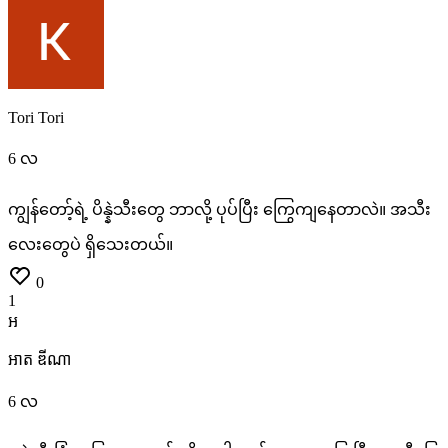
Tori Tori
6 လ
ကျွန်တော့်ရဲ့
ပိန္နဲသီးတွေ
ဘာလို့
ပုပ်ပြီး
ကြွေကျနေတာလဲ။
အသီး
လေးတွေပဲ
ရှိသေးတယ်။
0
1
អ
អាត ឌីណា
6 လ