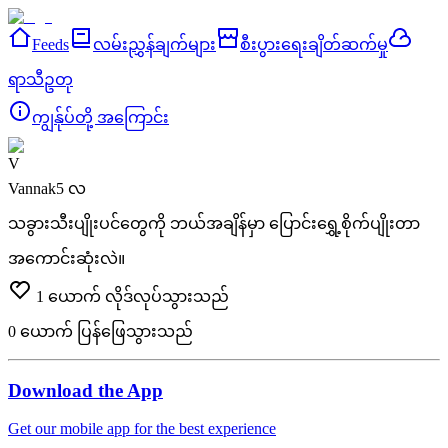
Feeds
လမ်းညွှန်ချက်များ
စီးပွားရေးချိတ်ဆက်မှု
ရာသီဥတု
ကျွန်ုပ်တို့ အကြောင်း
V
Vannak
5 လ
သခွားသီးပျိုးပင်တွေကို ဘယ်အချိန်မှာ ပြောင်းရွှေ့စိုက်ပျိုးတာ
အကောင်းဆုံးလဲ။
1
ယောက် လိုဒ်လုပ်သွားသည်
0
ယောက် ပြန်ဖြေသွားသည်
Download the App
Get our mobile app for the best experience