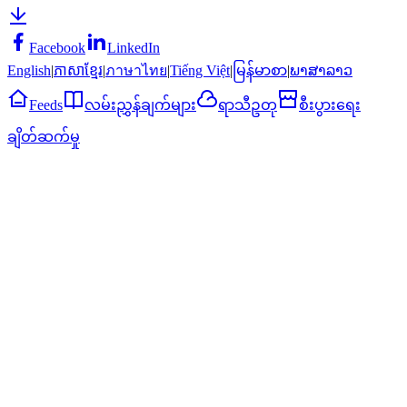
Facebook
LinkedIn
English
|
ភាសាខ្មែរ
|
ภาษาไทย
|
Tiếng Việt
|
မြန်မာစာ
|
ພາສາລາວ
Feeds
လမ်းညွှန်ချက်များ
ရာသီဥတု
စီးပွားရေး
ချိတ်ဆက်မှု