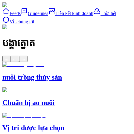
Feeds
Guidelines
Liên kết kinh doanh
Thời tiết
Về chúng tôi
បង្គាត្នោត
...
...
...
nuôi trồng thủy sản
Chuẩn bị ao nuôi
Vị tri được lựa chọn