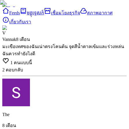
Feeds
មគ្គុទ្ទេសក៍
เชื่อมโยงธุรกิจ
สภาพอากาศ
เกี่ยวกับเรา
V
Vannak
8 เดือน
มะเขือเทศของฉันเน่าตรงโคนต้น จุดสีน้ำตาลเข้มและร่วงหล่น
ฉันควรทำยังไงดี
1
คนแบบนี้
2
ตอบกลับ
The
8 เดือน