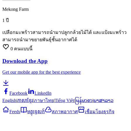
Mekong Farm
1 ปี
เปลือกมะพร้าวสามารถนำมาปลูกกล้วยไม้ได้
และแป้งมะพร้าว
สามารถนำมาขยายพันธุ์ชั้นอากาศได้
0
คนแบบนี้
Download the App
Get our mobile app for the best experience
Facebook
LinkedIn
English
|
ភាសាខ្មែរ
|
ภาษาไทย
|
Tiếng Việt
|
မြန်မာစာ
|
ພາສາລາວ
Feeds
មគ្គុទ្ទេសក៍
สภาพอากาศ
เชื่อมโยงธุรกิจ