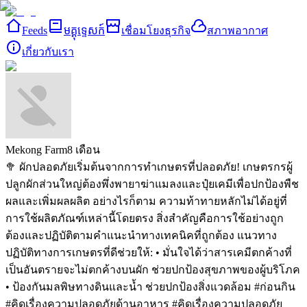
Feeds
មគ្គុទ្ទេសក៍
เชื่อมโยงธุรกิจ
สภาพอากาศ
เกี่ยวกับเรา
Mekong Farm
8 เดือน
🥦 ผักปลอดภัยเริ่มต้นจากการทำเกษตรที่ปลอดภัย!
เกษตรกรผู้
ปลูกผักส่วนใหญ่ต้องพึ่งพายาฆ่าแมลงและปุ๋ยเคมีเพื่อปกป้องพืช
ผลและเพิ่มผลผลิต อย่างไรก็ตาม ความท้าทายหลักไม่ได้อยู่ที่
การใช้ผลิตภัณฑ์เหล่านี้โดยตรง สิ่งสำคัญคือการใช้อย่างถูก
ต้องและปฏิบัติตามคำแนะนำทางเทคนิคที่ถูกต้อง
แนวทาง
ปฏิบัติทางการเกษตรที่ดีช่วยให้:
• มั่นใจได้ว่าสารเคมีตกค้างที่
เป็นอันตรายจะไม่ตกค้างบนผัก ช่วยปกป้องสุขภาพของผู้บริโภค
• ป้องกันมลพิษทางดินและน้ำ ช่วยปกป้องสิ่งแวดล้อม
#ก่อนกิน
#คิดเรื่องความปลอดภัยด้านอาหาร #คิดเรื่องความปลอดภัย