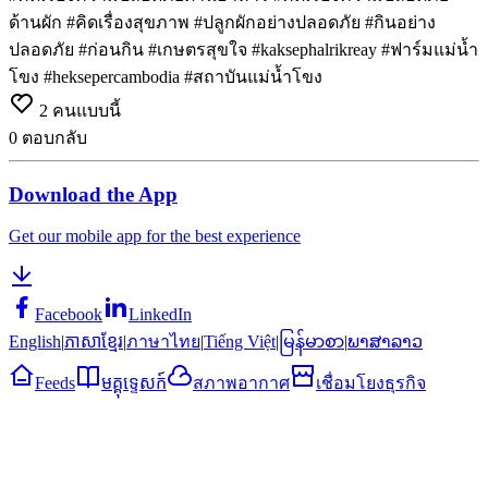
ด้านผัก #คิดเรื่องสุขภาพ #ปลูกผักอย่างปลอดภัย #กินอย่าง
ปลอดภัย #ก่อนกิน #เกษตรสุขใจ #kaksephalrikreay #ฟาร์มแม่น้ำ
โขง #heksepercambodia #สถาบันแม่น้ำโขง
2
คนแบบนี้
0
ตอบกลับ
Download the App
Get our mobile app for the best experience
Facebook
LinkedIn
English
|
ភាសាខ្មែរ
|
ภาษาไทย
|
Tiếng Việt
|
မြန်မာစာ
|
ພາສາລາວ
Feeds
មគ្គុទ្ទេសក៍
สภาพอากาศ
เชื่อมโยงธุรกิจ