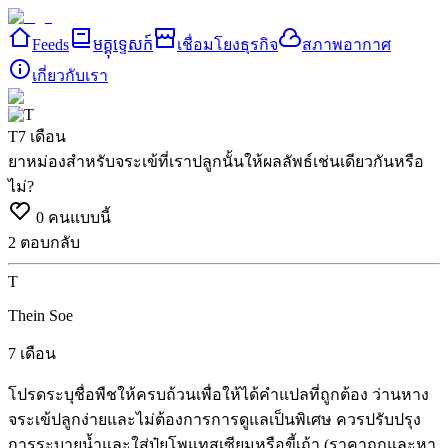
Feeds
មគ្គុទ្ទេសក៍
เชื่อมโยงธุรกิจ
สภาพอากาศ
เกี่ยวกับเรา
T
7 เดือน
ยาหม่องสำหรับจระเข้ที่เราปลูกนั้นให้ผลลัพธ์เช่นเดียวกันหรือ
ไม่?
0
คนแบบนี้
2
ตอบกลับ
T
Thein Soe
7 เดือน
โปรดระบุชื่อพืชให้ครบถ้วนเพื่อให้ได้คำแปลที่ถูกต้อง
ว่านหาง
จระเข้ปลูกง่ายและไม่ต้องการการดูแลเป็นพิเศษ
ควรปรับปรุง
การระบายน้ำและใส่ปุ๋ยโพแทสเซียมหรือขี้เถ้า
(ราคาถูกและหา