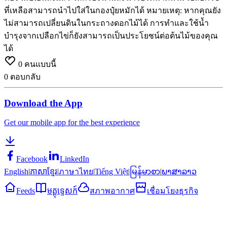
ที่เหลือสามารถนำไปใส่ในกองปุ๋ยหมักได้
หมายเหตุ: หากคุณยัง
ไม่สามารถเปลี่ยนดินในกระถางดอกไม้ได้ การทำและใช้น้ำ
บำรุงจากเปลือกไข่ก็ยังสามารถเป็นประโยชน์ต่อต้นไม้ของคุณ
ได้
0
คนแบบนี้
0
ตอบกลับ
Download the App
Get our mobile app for the best experience
Facebook
LinkedIn
English
|
ភាសាខ្មែរ
|
ภาษาไทย
|
Tiếng Việt
|
မြန်မာစာ
|
ພາສາລາວ
Feeds
មគ្គុទ្ទេសក៍
สภาพอากาศ
เชื่อมโยงธุรกิจ