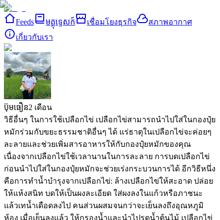
Feeds
មគ្គុទ្ទេសក៍
เชื่อมโยงธุรกิจ
สภาพอากาศ
เกี่ยวกับเรา
ប៊ុមធឿន
2 เดือน
วิธีอื่นๆ ในการใช้เปลือกไข่
เปลือกไข่สามารถนำไปใส่ในกองปุ๋ย
หมักร่วมกับขยะธรรมชาติอื่นๆ ได้ แร่ธาตุในเปลือกไข่จะค่อยๆ
ละลายและช่วยเพิ่มสารอาหารให้กับกองปุ๋ยหมักของคุณ
เนื่องจากเปลือกไข่ใช้เวลานานในการละลาย การบดเปลือกไข่
ก่อนนำไปใส่ในกองปุ๋ยหมักจะช่วยเร่งกระบวนการได้
อีกวิธีหนึ่ง
คือการทำน้ำบำรุงจากเปลือกไข่:
ล้างเปลือกไข่ให้สะอาด
ปล่อย
ให้แห้งสนิท
บดให้เป็นผงละเอียด
ใส่ผงลงในแก้วหรือภาชนะ
แล้วเทน้ำเดือดลงไป
คนส่วนผสมจนกว่าจะเย็นลงถึงอุณหภูมิ
ห้อง
เมื่อเย็นลงแล้ว ให้กรองน้ำและนำไปรดน้ำต้นไม้
เปลือกไข่