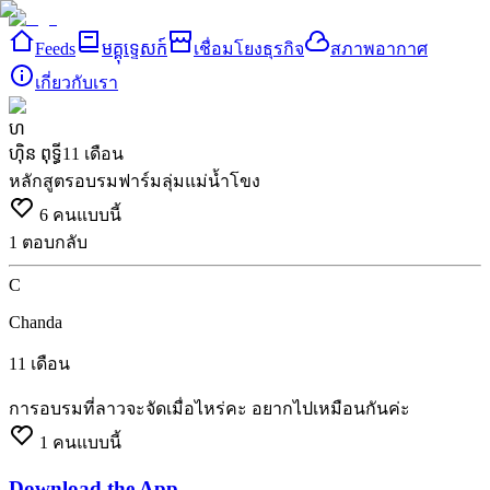
Feeds
មគ្គុទ្ទេសក៍
เชื่อมโยงธุรกิจ
สภาพอากาศ
เกี่ยวกับเรา
ហ
ហ៊ិន ពុទ្ធី
11 เดือน
หลักสูตรอบรมฟาร์มลุ่มแม่น้ำโขง
6
คนแบบนี้
1
ตอบกลับ
C
Chanda
11 เดือน
การอบรมที่ลาวจะจัดเมื่อไหร่คะ
อยากไปเหมือนกันค่ะ
1
คนแบบนี้
Download the App