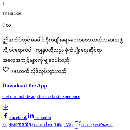
T
Thein Soe
8 လ
ဤအက်ပ်တွင်
မဲခေါင်
စိုက်ပျိုးရေး-ဂေဟဗေဒ
လယ်သမားအဖွဲ့
သို့
ဝင်ရောက်ပါ။
ကျွန်ုပ်တို့သည်
စိုက်ပျိုးရေးဆိုင်ရာ
အလေ့အကျင့်များကို
မျှဝေပါသည်။
0
ယောက် လိုဒ်လုပ်သွားသည်
Download the App
Get our mobile app for the best experience
Facebook
LinkedIn
English
|
ភាសាខ្មែរ
|
ภาษาไทย
|
Tiếng Việt
|
မြန်မာစာ
|
ພາສາລາວ