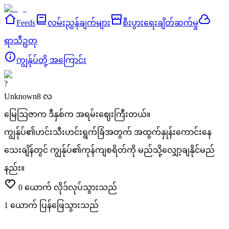
Feeds
လမ်းညွှန်ချက်များ
စီးပွားရေးချိတ်ဆက်မှု
ရာသီဥတု
ကျွန်ုပ်တို့ အကြောင်း
?
Unknown
8 လ
မြေသြဇာက ဒီနှစ်က အရမ်းဈေးကြီးတယ်။
ကျွန်ုပ်၏ဟင်းသီးဟင်းရွက်ခြံအတွက် အထွက်နှုန်းကောင်းနေ
သေးချိန်တွင် ကျွန်ုပ်၏ကုန်ကျစရိတ်ကို မည်သို့လျှော့ချနိုင်မည်
နည်း။
0
ယောက် လိုဒ်လုပ်သွားသည်
1
ယောက် ပြန်ဖြေသွားသည်