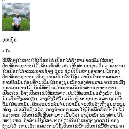
0
ប៊ុមធឿន
2 ດ.
ວິທີອື່ນໆໃນການໃຊ້ເປືອກໄຂ່ ເປືອກໄຂ່ຍັງສາມາດເພີ່ມໃສ່ກອງ
ປຸ໋ຍໝັກຂອງທ່ານໄດ້,
ພ້ອມກັບສິ່ງເສດເຫຼືອທຳມະຊາດອື່ນໆ.
ແຮ່ທາດ
ໃນເປືອກໄຂ່ຈະລະລາຍຊ້າໆ
ແລະ
ຊ່ວຍເພີ່ມສານອາຫານໃສ່ກອງ
ປຸ໋ຍໝັກຂອງທ່ານ.
ເນື່ອງຈາກເປືອກໄຂ່ໃຊ້ເວລາດົນໃນການລະລາຍ,
ການບົດມັນກ່ອນທີ່ຈະເພີ່ມໃສ່ກອງປຸ໋ຍໝັກຂອງທ່ານສາມາດຊ່ວຍເລັ່ງ
ຂະບວນການໄດ້. ອີກວິທີໜຶ່ງແມ່ນການເຮັດນ້ຳສານອາຫານຈາກ
ເປືອກໄຂ່: ລ້າງເປືອກໄຂ່ໃຫ້ສະອາດ. ປະໃຫ້ພວກມັນແຫ້ງໝົດ. ບົດ
ມັນເປັນຜົງລະອຽດ. ວາງຜົງໃສ່ໃນແກ້ວ
ຫຼື
ພາຊະນະ
ແລະ
ຖອກນ້ຳ
ຕົ້ມໃສ່ພວກມັນ. ຄົນສ່ວນປະສົມຈົນກວ່າມັນຈະເຢັນລົງເຖິງອຸນຫະພູມ
ຫ້ອງ. ເມື່ອເຢັນລົງແລ້ວ,
ກອງນ້ຳອອກ
ແລະ
ໃຊ້ມັນເພື່ອຫົດນ້ຳຕົ້ນໄມ້
ຂອງທ່ານ. ເປືອກໄຂ່ທີ່ເຫຼືອສາມາດເພີ່ມໃສ່ກອງປຸ໋ຍໝັກຂອງທ່ານໄດ້.
ໝາຍເຫດ:
ຖ້າທ່ານຍັງບໍ່ສາມາດປ່ຽນດິນໃນກະຖາງດອກໄມ້ຂອງ
ທ່ານໄດ້,
ການເຮັດ
ແລະ
ການໃຊ້ເປືອກໄຂ່/ນ້ຳເປືອກໄຂ່ນີ້ຍັງສາມາດ