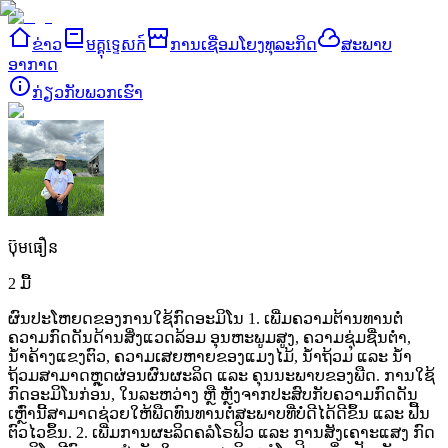
ຂ່າວ
មគ្គុទ្ទេសក៍
ການເຊື່ອມໂຍງທຸລະກິດ
ສະພາບ
ອາກາດ
ກ່ຽວ​ກັບ​ພວກ​ເຮົາ
ប៊ុមធឿន
2 ມື້
ຜົນປະໂຫຍດຂອງການໃຊ້ກົດອະມິໂນ 1.
ເພີ່ມຄວາມຕ້ານທານຕໍ່
ຄວາມກົດດັນດ້ານສິ່ງແວດລ້ອມ ອຸນຫະພູມສູງ,
ຄວາມຊຸ່ມຊື່ນຕໍ່າ,
ນ້ຳຄ້າງແຂງຕົວ,
ຄວາມເສຍຫາຍຂອງແມງໄມ້,
ນ້ຳຖ້ວມ
ແລະ
ນ້ຳ
ຖ້ວມສາມາດຫຼຸດຜ່ອນຜົນຜະລິດ
ແລະ
ຄຸນນະພາບຂອງພືດ.
ການໃຊ້
ກົດອະມິໂນກ່ອນ,
ໃນລະຫວ່າງ
ຫຼື
ຫຼັງຈາກປະສົບກັບຄວາມກົດດັນ
ເຫຼົ່ານີ້ສາມາດຊ່ວຍໃຫ້ພືດທົນທານຕໍ່ສະພາບທີ່ບໍ່ດີໄດ້ດີຂຶ້ນ
ແລະ
ຟື້ນ
ຕົວໄວຂຶ້ນ. 2.
ເພີ່ມການຜະລິດຄລໍໂຣຟິວ
ແລະ
ການສັງເຄາະແສງ ກົດ