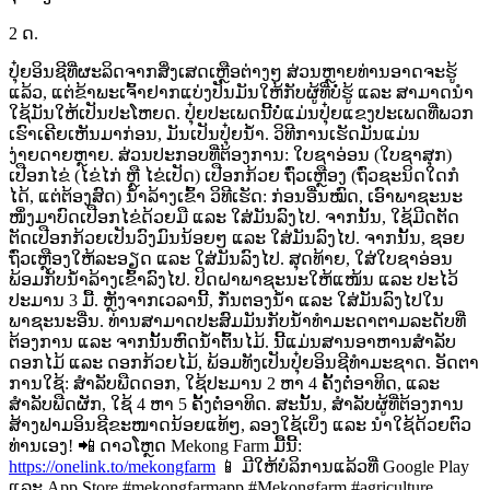
2 ດ.
ປຸ໋ຍອິນຊີທີ່ຜະລິດຈາກສິ່ງເສດເຫຼືອຕ່າງໆ ສ່ວນຫຼາຍທ່ານອາດຈະຮູ້
ແລ້ວ,
ແຕ່ຂ້າພະເຈົ້າຢາກແບ່ງປັນມັນໃຫ້ກັບຜູ້ທີ່ບໍ່ຮູ້
ແລະ
ສາມາດນຳ
ໃຊ້ມັນໃຫ້ເປັນປະໂຫຍດ.
ປຸ໋ຍປະເພດນີ້ບໍ່ແມ່ນປຸ໋ຍແຂງປະເພດທີ່ພວກ
ເຮົາເຄີຍເຫັນມາກ່ອນ,
ມັນເປັນປຸ໋ຍນ້ຳ.
ວິທີການເຮັດມັນແມ່ນ
ງ່າຍດາຍຫຼາຍ. ສ່ວນປະກອບທີ່ຕ້ອງການ: ໃບຊາອ່ອນ
(ໃບຊາສຸກ)
ເປືອກໄຂ່
(ໄຂ່ໄກ່
ຫຼື
ໄຂ່ເປັດ) ເປືອກກ້ວຍ ຖົ່ວເຫຼືອງ
(ຖົ່ວຊະນິດໃດກໍ
ໄດ້,
ແຕ່ຕ້ອງສົດ) ນ້ຳລ້າງເຂົ້າ ວິທີເຮັດ:
ກ່ອນອື່ນໝົດ,
ເອົາພາຊະນະ
ໜຶ່ງມາບົດເປືອກໄຂ່ດ້ວຍມື
ແລະ
ໃສ່ມັນລົງໄປ.
ຈາກນັ້ນ,
ໃຊ້ມີດຕັດ
ຕັດເປືອກກ້ວຍເປັນວົງມົນນ້ອຍໆ
ແລະ
ໃສ່ມັນລົງໄປ.
ຈາກນັ້ນ,
ຊອຍ
ຖົ່ວເຫຼືອງໃຫ້ລະອຽດ
ແລະ
ໃສ່ມັນລົງໄປ.
ສຸດທ້າຍ,
ໃສ່ໃບຊາອ່ອນ
ພ້ອມກັບນ້ຳລ້າງເຂົ້າລົງໄປ.
ປິດຝາພາຊະນະໃຫ້ແໜ້ນ
ແລະ
ປະໄວ້
ປະມານ
3
ມື້.
ຫຼັງຈາກເວລານີ້,
ກັ່ນຕອງນ້ຳ
ແລະ
ໃສ່ມັນລົງໄປໃນ
ພາຊະນະອື່ນ.
ທ່ານສາມາດປະສົມມັນກັບນ້ຳທຳມະດາຕາມລະດັບທີ່
ຕ້ອງການ
ແລະ
ຈາກນັ້ນຫົດນ້ຳຕົ້ນໄມ້. ນີ້ແມ່ນສານອາຫານສຳລັບ
ດອກໄມ້
ແລະ
ດອກກ້ວຍໄມ້,
ພ້ອມທັງເປັນປຸ໋ຍອິນຊີທຳມະຊາດ. ອັດຕາ
ການໃຊ້:
ສຳລັບພືດດອກ,
ໃຊ້ປະມານ
2
ຫາ
4
ຄັ້ງຕໍ່ອາທິດ,
ແລະ
ສຳລັບພືດຜັກ,
ໃຊ້
4
ຫາ
5
ຄັ້ງຕໍ່ອາທິດ. ສະນັ້ນ,
ສຳລັບຜູ້ທີ່ຕ້ອງການ
ສ້າງຟາມອິນຊີຂະໜາດນ້ອຍແທ້ໆ,
ລອງໃຊ້ເບິ່ງ
ແລະ
ນຳໃຊ້ດ້ວຍຕົວ
ທ່ານເອງ! 📲
ດາວໂຫຼດ
Mekong
Farm
ມື້ນີ້:
https://onelink.to/mekongfarm
📱
ມີໃຫ້ບໍລິການແລ້ວທີ່
Google
Play
ແລະ
App
Store #mekongfarmapp
#Mekongfarm
#agriculture