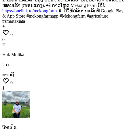
ໜອນເຂົ້າ
(ໜອນແດງ). 📲
ດາວໂຫຼດ
Mekong
Farm
ມື້ນີ້:
https://onelink.to/mekongfarm
📱
ມີໃຫ້ບໍລິການແລ້ວທີ່
Google
Play
&
App
Store #mekongfarmapp
#Mekongfarm
#agriculture
#smartaxiata
+
1
0
0
H
Hak Molika
2 ດ.
ຕາມຊື່
0
1
ប៊ុមធឿន