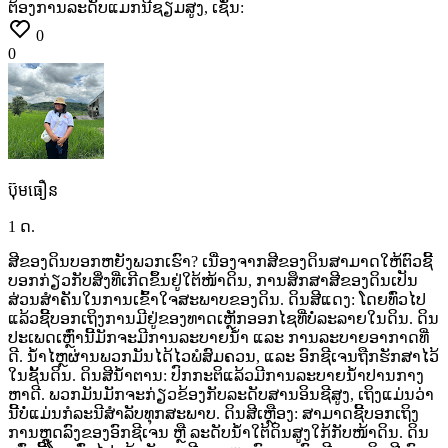
ຕ້ອງການລະດັບແມກນີຊຽມສູງ,
ເຊັ່ນ:
0
0
ប៊ុមធឿន
1 ດ.
ສີຂອງດິນບອກຫຍັງພວກເຮົາ? ເນື່ອງຈາກສີຂອງດິນສາມາດໃຫ້ຕົວຊີ້
ບອກກ່ຽວກັບສິ່ງທີ່ເກີດຂຶ້ນຢູ່ໃຕ້ໜ້າດິນ,
ການສຶກສາສີຂອງດິນເປັນ
ສ່ວນສຳຄັນໃນການເຂົ້າໃຈສະພາບຂອງດິນ. ດິນສີແດງ:
ໂດຍທົ່ວໄປ
ແລ້ວຊີ້ບອກເຖິງການມີຢູ່ຂອງທາດເຫຼັກອອກໄຊທີ່ບໍ່ລະລາຍໃນດິນ.
ດິນ
ປະເພດເຫຼົ່ານີ້ມັກຈະມີການລະບາຍນ້ຳ
ແລະ
ການລະບາຍອາກາດທີ່
ດີ.
ນ້ຳໄຫຼຜ່ານພວກມັນໄດ້ໄວພໍສົມຄວນ,
ແລະ
ອົກຊີເຈນຖືກຮັກສາໄວ້
ໃນຊັ້ນດິນ. ດິນສີນ້ຳຕານ:
ປົກກະຕິແລ້ວມີການລະບາຍນ້ຳປານກາງ
ຫາດີ.
ພວກມັນມັກຈະກ່ຽວຂ້ອງກັບລະດັບສານອິນຊີສູງ,
ເຖິງແມ່ນວ່າ
ນີ້ບໍ່ແມ່ນກໍລະນີສຳລັບທຸກສະພາບ. ດິນສີເຫຼືອງ:
ສາມາດຊີ້ບອກເຖິງ
ການຫຼຸດລົງຂອງອົກຊີເຈນ
ຫຼື
ລະດັບນ້ຳໃຕ້ດິນສູງໃກ້ກັບໜ້າດິນ.
ດິນ