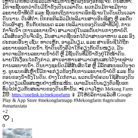
ເຫຼົ່ານີ້ໂດຍທົ່ວໄປແລ້ວມັກຈະມີການຫຼຸດລົງຂອງອົກຊີເຈນ. ດິນສີເທົາ:
ມັກຈະຊີ້ບອກວ່າດິນມີນ້ຳຂັງເປັນເວລາດົນ.
ພວກມັນມັກຈະມີການ
ລະບາຍນ້ຳທີ່ບໍ່ດີ
ແລະ
ຊີ້ບອກເຖິງການຂາດອົກຊີເຈນໃນດິນເປັນເວລາ
ດົນນານ. ດິນສີດຳ:
ປົກກະຕິແລ້ວມີປະລິມານສານອິນຊີສູງ
ຫຼື
ລະດັບ
ດິນເຜົາສູງ.
ຂຶ້ນກັບປະເພດ
ແລະ
ປະລິມານຂອງດິນເຜົາທີ່ມີຢູ່,
ການ
ກຳຈັດນ້ຳ
(ການລະບາຍນ້ຳ)
ສາມາດຢູ່ໃນລະດັບປານກາງຫາບໍ່ດີ.
ເມື່ອສີຂອງດິນຈືດລົງ,
ມັນສາມາດຊີ້ບອກໄດ້ວ່າສານອາຫານ
ແລະ
ອົງ
ປະກອບອື່ນໆ
ເຊັ່ນ:
ທາດເຫຼັກ,
ອາລູມີນຽມ,
ແລະ
ສານອິນຊີໄດ້ຖືກ
ລະບາຍອອກໂດຍນ້ຳ.
ຖ້າດິນເບິ່ງຄືວ່າໃກ້ຄຽງກັບດິນໜຽວ,
ມັນ
ອາດຈະມີການລະບາຍນ້ຳບໍ່ດີ
ຫຼື
ມີຊັ້ນດິນທີ່ມີນ້ຳຂັງຢູ່ໃຕ້ໜ້າດິນ.
ພາຍໃຕ້ເງື່ອນໄຂດັ່ງກ່າວ,
ສານອາຫານສາມາດສູນເສຍໄດ້ງ່າຍຜ່ານ
ການລະບາຍນ້ຳ. ດິນບາງຊະນິດມີສີສັນສົດໃສ
ຫຼື
ມີລັກສະນະເປັນຈຸດ
ໆ.
ຮູບແບບສີເຫຼົ່ານີ້ມັກຈະກ່ຽວຂ້ອງກັບການລະບາຍນ້ຳບໍ່ດີ
ແລະ
ຂັ້ນ
ຕອນຂອງນ້ຳຂັງໃນດິນ.
ຢ່າງໃດກໍຕາມ,
ພວກເຮົາບໍ່ຄວນໃຊ້ສີຂອງດິນ
ຢ່າງດຽວເພື່ອສະຫຼຸບຢ່າງໜັກແໜ້ນ,
ເພາະມັນເປັນພຽງຕົວຊີ້ບອກ
ທົ່ວໄປກ່ຽວກັບສະພາບຂອງດິນເທົ່ານັ້ນ. 📲
ດາວໂຫຼດ
Mekong
Farm
ມື້ນີ້:
https://onelink.to/mekongfarm
📱
ມີໃຫ້ບໍລິການແລ້ວທີ່
Google
Play
&
App
Store #mekongfarmapp
#Mekongfarm
#agriculture
#smartaxiata
+
2
1
0