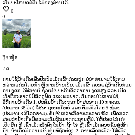
ເປັນປະໂຫຍດຕໍ່ຕົ້ນໄມ້ຂອງທ່ານໄດ້.
0
0
ប៊ុមធឿន
2 ດ.
ການໃຊ້ນ້ຳເກືອເພື່ອປິ່ນປົວເມັດເຂົ້າກ່ອນປູກ ບໍ່ວ່າທ່ານຈະໃຊ້ການ
ຫວ່ານແກ່ນໂດຍກົງ
ຫຼື
ການຍ້າຍເບ້ຍ,
ເມັດເຂົ້າຄວນແຊ່ນ້ຳເກືອກ່ອນ
ການງອກ.
ວິທີການນີ້ຊ່ວຍຮັບປະກັນອັດຕາການງອກສູງ
ແລະ
ເມັດ
ເຂົ້າທີ່ສະອາດບໍ່ມີສັດຕູພືດ
ແລະ
ພະຍາດ. ຂັ້ນຕອນໃນການໃຊ້
ວິທີການນ້ຳເກືອ 1.
ປະສົມນ້ຳເກືອ: ຖອກນ້ຳສະອາດ
10
ກາລອນ
(ປະມານ
38
ລິດ)
ໃສ່ພາຊະນະໃຫຍ່
ແລະ
ຕື່ມເກືອໂຕະ
5
ໜ່ວຍ
(ປະມານ
8
ກິໂລກຣາມ).
ຄົນຈົນກວ່າເກືອຈະລະລາຍໝົດ.
ເພື່ອກວດ
ສອບວ່ານ້ຳເກືອມີຄວາມເຂັ້ມຂຸ້ນມາດຕະຖານຫຼືບໍ່,
ໃຫ້ຢອດໄຂ່ໄກ່/
ເປັດສົດ
ຫຼື
ເຂົ້າເມັດໜຶ່ງລົງໃນນ້ຳ.
ຖ້າໄຂ່
ຫຼື
ເຂົ້າເມັດລອຍຂຶ້ນສູ່ໜ້າ
ນ້ຳ,
ນ້ຳເກືອມີຄວາມເຂັ້ມຂຸ້ນທີ່ຖືກຕ້ອງ. 2.
ການເລືອກເມັດ: ໃສ່ເມັດ