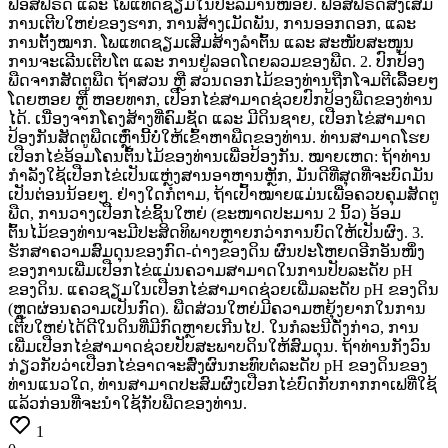
ຟອສຟໍຣັດ
ແລະ
ໂພແທດຊຽມໃນປະລິມານໜ້ອຍ.
ຟອສຟໍຣັດສົ່ງເສີມ
ການເຕີບໃຫຍ່ຂອງຮາກ,
ການສ້າງເມັດພັນ,
ການອອກດອກ,
ແລະ
ການຕັ້ງໝາກ.
ໂພແທດຊຽມເສີມສ້າງລຳຕົ້ນ
ແລະ
ສະໜັບສະໜູນ
ການຈະເລີນເຕີບໂຕ
ແລະ
ການຢູ່ລອດໂດຍລວມຂອງພືດ.
2.
ປົກປ້ອງ
ພືດຈາກສັດຕູພືດ ຖ້າສວນ
ຫຼື
ສວນດອກໄມ້ຂອງທ່ານຖືກໂຈມຕີເລື້ອຍໆ
ໂດຍຫອຍ
ຫຼື
ຫອຍທາກ,
ເປືອກໄຂ່ສາມາດຊ່ວຍປົກປ້ອງພືດຂອງທ່ານ
ໄດ້.
ເນື່ອງຈາກໂຄງສ້າງທີ່ຄົມຊັດ
ແລະ
ມີດິນຊາຍ,
ເປືອກໄຂ່ສາມາດ
ປ້ອງກັນສັດຕູພືດເຫຼົ່ານີ້ບໍ່ໃຫ້ເຂົ້າຫາພືດຂອງທ່ານ.
ທ່ານສາມາດໂຮຍ
ເປືອກໄຂ່ອ້ອມໂຄນຕົ້ນໄມ້ຂອງທ່ານເພື່ອປ້ອງກັນ. ໝາຍເຫດ:
ຖ້າທ່ານ
ກຳລັງໃຊ້ເປືອກໄຂ່ເປັນແຫຼ່ງສານອາຫານຫຼັກ,
ມັນດີທີ່ສຸດທີ່ຈະບົດມັນ
ເປັນຕ່ອນນ້ອຍໆ.
ຢ່າງໃດກໍຕາມ,
ຖ້າເປົ້າໝາຍແມ່ນເພື່ອຄວບຄຸມສັດຕູ
ພືດ,
ການວາງເປືອກໄຂ່ຊິ້ນໃຫຍ່
(ຂະໜາດປະມານ
2
ນິ້ວ)
ອ້ອມ
ຕົ້ນໄມ້ຂອງທ່ານຈະມີປະສິດທິພາບຫຼາຍກວ່າການບົດໃຫ້ເປັນຜົງ. 3.
ຮັກສາຄວາມສົມດຸນຂອງກົດ-ດ່າງຂອງດິນ ຜົນປະໂຫຍດອີກອັນໜຶ່ງ
ຂອງການເພີ່ມເປືອກໄຂ່ແມ່ນຄວາມສາມາດໃນການປັບລະດັບ
pH
ຂອງດິນ.
ແຄວຊຽມໃນເປືອກໄຂ່ສາມາດຊ່ວຍເພີ່ມລະດັບ
pH
ຂອງດິນ
(ຫຼຸດຜ່ອນຄວາມເປັນກົດ).
ພືດສ່ວນໃຫຍ່ມີຄວາມຫຍຸ້ງຍາກໃນການ
ເຕີບໃຫຍ່ໄດ້ດີໃນດິນທີ່ມີກົດຫຼາຍເກີນໄປ.
ໃນກໍລະນີດັ່ງກ່າວ,
ການ
ເພີ່ມເປືອກໄຂ່ສາມາດຊ່ວຍປັບສະພາບດິນໃຫ້ສົມດຸນ. ຖ້າທ່ານກັງວົນ
ກ່ຽວກັບວ່າເປືອກໄຂ່ອາດຈະສົ່ງຜົນກະທົບຕໍ່ລະດັບ
pH
ຂອງດິນຂອງ
ທ່ານແນວໃດ,
ທ່ານສາມາດປະສົມຜົງເປືອກໄຂ່ບົດກັບກາກກາເຟທີ່ໃຊ້
ແລ້ວກ່ອນທີ່ຈະນໍາໃຊ້ກັບພືດຂອງທ່ານ.
1