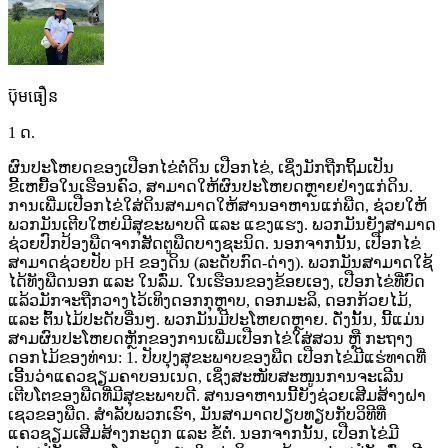
ប៊ុមធឿន
1 ດ.
ຜົນປະໂຫຍດຂອງເປືອກໄຂ່ຕໍ່ດິນ ເປືອກໄຂ່,
ເຊິ່ງມັກຖືກຖິ້ມເປັນ
ຂີ້ເຫຍື້ອໃນເຮືອນຄົວ,
ສາມາດໃຫ້ຜົນປະໂຫຍດຫຼາຍຢ່າງແກ່ດິນ.
ການເພີ່ມເປືອກໄຂ່ໃສ່ດິນສາມາດໃຫ້ສານອາຫານແກ່ພືດ,
ຊ່ວຍໃຫ້
ພວກມັນເຕີບໃຫຍ່ມີສຸຂະພາບດີ
ແລະ
ແຂງແຮງ.
ພວກມັນຍັງສາມາດ
ຊ່ວຍປົກປ້ອງພືດຈາກສັດຕູພືດບາງຊະນິດ. ນອກຈາກນັ້ນ,
ເປືອກໄຂ່
ສາມາດຊ່ວຍປັບ
pH
ຂອງດິນ
(ລະດັບກົດ-ດ່າງ).
ພວກມັນສາມາດໃຊ້
ໄດ້ທັງພືດນອກ
ແລະ
ໃນລົ່ມ. ໃນເຮືອນຂອງຂ້ອຍເອງ,
ເປືອກໄຂ່ທີ່ບົດ
ແລ້ວມັກຈະຖືກວາງໄວ້ເທິງດອກກຸຫຼາບ,
ດອກມະລິ,
ດອກກ້ວຍໄມ້,
ແລະ
ຕົ້ນໄມ້ປະດັບອື່ນໆ.
ພວກມັນມີປະໂຫຍດຫຼາຍ.
ດັ່ງນັ້ນ,
ນີ້ແມ່ນ
ສາມຜົນປະໂຫຍດຫຼັກຂອງການເພີ່ມເປືອກໄຂ່ໃສ່ສວນ
ຫຼື
ກະຖາງ
ດອກໄມ້ຂອງທ່ານ: 1.
ປັບປຸງສຸຂະພາບຂອງພືດ ເປືອກໄຂ່ມີແຮ່ທາດທີ່
ເອີ້ນວ່າແຄວຊຽມຄາບອນເນດ,
ເຊິ່ງສະໜັບສະໜູນການຈະເລີນ
ເຕີບໂຕຂອງພືດທີ່ມີສຸຂະພາບດີ.
ສານອາຫານນີ້ຍັງຊ່ວຍເສີມສ້າງຝາ
ເຊວຂອງພືດ.
ສຳລັບພວກເຮົາ,
ມັນສາມາດປຽບທຽບກັບວິທີທີ່
ແຄວຊຽມເສີມສ້າງກະດູກ
ແລະ
ຂໍ້ຕໍ່. ນອກຈາກນັ້ນ,
ເປືອກໄຂ່ມີ