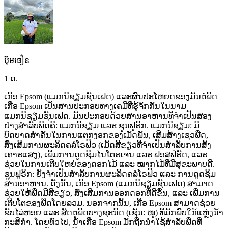
ប៊ុមធឿន
1 ດ.
ເກືອ
Epsom
(ແມກນີຊຽມຊັນເຟດ)
ແລະຜົນປະໂຫຍດຂອງມັນຕໍ່ພືດ
ເກືອ
Epsom
ເປັນສານປະກອບທາງເຄມີທີ່ຮູ້ຈັກກັນໃນນາມ
ແມກນີຊຽມຊັນເຟດ.
ມັນປະກອບດ້ວຍສານອາຫານທີ່ຈຳເປັນສອງ
ຢ່າງສຳລັບພືດຄື:
ແມກນີຊຽມ
ແລະ
ຊູນຟູຣິກ. ແມກນີຊຽມ:
ມີ
ບົດບາດສຳຄັນໃນການແຕກງອກຂອງເມັດພັນ,
ເສີມສ້າງເຊວພືດ,
ສົ່ງເສີມການຜະລິດຄລໍໂຣຟິວ
(ເມັດສີຂຽວທີ່ຈຳເປັນສຳລັບການສັງ
ເຄາະແສງ),
ເພີ່ມການດູດຊຶມໄນໂຕຣເຈນ
ແລະ
ຟອສຟໍຣັດ,
ແລະ
ຊ່ວຍໃນການເຕີບໃຫຍ່ຂອງດອກໄມ້
ແລະ
ໝາກໄມ້ທີ່ມີສຸຂະພາບດີ.
ຊູນຟູຣິກ:
ຍັງຈຳເປັນສຳລັບການຜະລິດຄລໍໂຣຟິວ
ແລະ
ການດູດຊຶມ
ສານອາຫານ. ດັ່ງນັ້ນ,
ເກືອ
Epsom
(ແມກນີຊຽມຊັນເຟດ)
ສາມາດ
ຊ່ວຍໃຫ້ພືດມີສີຂຽວ,
ສົ່ງເສີມການອອກດອກທີ່ດີຂຶ້ນ,
ແລະ
ເພີ່ມການ
ເຕີບໂຕຂອງພືດໂດຍລວມ.
ນອກຈາກນັ້ນ,
ເກືອ
Epsom
ສາມາດຊ່ວຍ
ຂັບໄລ່ຫອຍ
ແລະ
ສັດຕູພືດບາງຊະນິດ
(ເຊັ່ນ:
ໜູ)
ທີ່ມັກພົບໃກ້ແຫຼ່ງນ້ຳ
ກະສິກຳ.
ໂດຍທົ່ວໄປ,
ນ້ຳເກືອ
Epsom
ມັກຖືກນຳໃຊ້ສຳລັບພືດທີ່