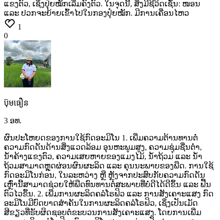
ແຂງຕົວ,
ເຊິ່ງປຸ໋ຍໝັກເລີ່ມຄົງຕົວ.
ໃນຈຸດນີ້,
ສິ່ງມີຊີວິດເຊັ່ນ:
ໜອນ
ແລະ
ປວກຈະຍ້າຍເຂົ້າໄປໃນກອງປຸ໋ຍໝັກ.
ມີການເຄື່ອນໄຫວ
1
0
ប៊ុមធឿន
3 ອທ.
ຜົນປະໂຫຍດຂອງການໃຊ້ກົດອະມິໂນ 1.
ເພີ່ມຄວາມຕ້ານທານຕໍ່
ຄວາມກົດດັນດ້ານສິ່ງແວດລ້ອມ ອຸນຫະພູມສູງ,
ຄວາມຊຸ່ມຊື່ນຕໍ່າ,
ນ້ຳຄ້າງແຂງຕົວ,
ຄວາມເສຍຫາຍຂອງແມງໄມ້,
ນ້ຳຖ້ວມ
ແລະ
ນ້ຳ
ຖ້ວມສາມາດຫຼຸດຜ່ອນຜົນຜະລິດ
ແລະ
ຄຸນນະພາບຂອງພືດ.
ການໃຊ້
ກົດອະມິໂນກ່ອນ,
ໃນລະຫວ່າງ
ຫຼື
ຫຼັງຈາກປະສົບກັບຄວາມກົດດັນ
ເຫຼົ່ານີ້ສາມາດຊ່ວຍໃຫ້ພືດທົນທານຕໍ່ສະພາບທີ່ບໍ່ດີໄດ້ດີຂຶ້ນ
ແລະ
ຟື້ນ
ຕົວໄວຂຶ້ນ. 2.
ເພີ່ມການຜະລິດຄລໍໂຣຟິວ
ແລະ
ການສັງເຄາະແສງ ກົດ
ອະມິໂນມີບົດບາດສຳຄັນໃນການຜະລິດຄລໍໂຣຟິວ,
ເຊິ່ງເປັນເມັດ
ສີຂຽວທີ່ຮັບຜິດຊອບຕໍ່ຂະບວນການສັງເຄາະແສງ.
ໂດຍການເພີ່ມ