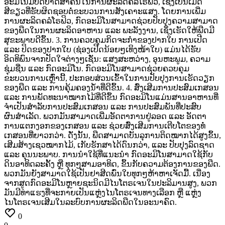
ອະມິໂນມີບົດບາດສຳຄັນໃນການຜະລິດຄລໍໂຣຟິວ,
ເຊິ່ງເປັນເມັດ
ສີຂຽວທີ່ຮັບຜິດຊອບຕໍ່ຂະບວນການສັງເຄາະແສງ.
ໂດຍການເພີ່ມ
ການຜະລິດຄລໍໂຣຟິວ,
ກົດອະມິໂນສາມາດຊ່ວຍປັບປຸງຄວາມສາມາດ
ຂອງພືດໃນການຜະລິດອາຫານ
ແລະ
ພະລັງງານ,
ເຊິ່ງເຮັດໃຫ້ພືດມີ
ສຸຂະພາບດີຂຶ້ນ. 3.
ການຄວບຄຸມກິດຈະກຳຂອງປາກໃບ ການເປີດ
ແລະ
ປິດຂອງປາກໃບ
(ຊ່ອງເປີດນ້ອຍໆເທິງໜ້າໃບ)
ແມ່ນໄດ້ຮັບ
ອິດທິພົນຈາກປັດໃຈຕ່າງໆເຊັ່ນ:
ແສງສະຫວ່າງ,
ອຸນຫະພູມ,
ຄວາມ
ຊຸ່ມຊື່ນ
ແລະ
ກົດອະມິໂນ.
ກົດອະມິໂນສາມາດຊ່ວຍຄວບຄຸມ
ຂະບວນການເຫຼົ່ານີ້,
ປະກອບສ່ວນເຂົ້າໃນການປັບປຸງການເຮັດວຽກ
ຂອງພືດ
ແລະ
ການຄຸ້ມຄອງນ້ຳທີ່ດີຂຶ້ນ. 4.
ສົ່ງເສີມການປະສົມເກສອນ
ແລະ
ການພັດທະນາໝາກໄມ້ທີ່ດີຂຶ້ນ ກົດອະມິໂນແມ່ນສານອາຫານທີ່
ຈຳເປັນສຳລັບການປະສົມເກສອນ
ແລະ
ການປະສົມພັນທີ່ປະສົບ
ຜົນສຳເລັດ.
ພວກມັນສາມາດເພີ່ມອັດຕາການຢູ່ລອດ
ແລະ
ອັດຕາ
ການແຕກງອກຂອງເກສອນ
ແລະ
ຊ່ວຍສົ່ງເສີມການເຕີບໂຕຂອງທໍ່
ເກສອນທີ່ຍາວກວ່າ.
ດັ່ງນັ້ນ,
ພືດສາມາດບັນລຸການຕິດໝາກໄດ້ສູງຂຶ້ນ,
ເສີມສ້າງເຊວໝາກໄມ້,
ເກັບຮັກສາໄດ້ດົນກວ່າ,
ແລະ
ປັບປຸງລົດຊາດ
ແລະ
ຄຸນນະພາບ. ການນຳໃຊ້ທີ່ແນະນຳ ກົດອະມິໂນສາມາດໃຊ້ກັບ
ດິນອາທິດລະຄັ້ງ
ຫຼື
ທຸກໆສາມອາທິດ,
ຂຶ້ນກັບຄວາມຕ້ອງການຂອງພືດ.
ພວກມັນຍັງສາມາດໃຊ້ເປັນຢາສີດພົ່ນໃບທຸກໆຫ້າຫາເຈັດມື້. ເນື່ອງ
ຈາກສູດກົດອະມິໂນຫຼາຍຊະນິດມີໄນໂຕຣເຈນໃນປະລິມານສູງ,
ພວກ
ມັນມີທ່າແຮງທີ່ຈະກາຍເປັນແຫຼ່ງໄນໂຕຣເຈນທາງເລືອກ
ຫຼື
ແຫຼ່ງ
ໄນໂຕຣເຈນເສີມໃນລະບົບການຜະລິດພືດໃນອະນາຄົດ.
0