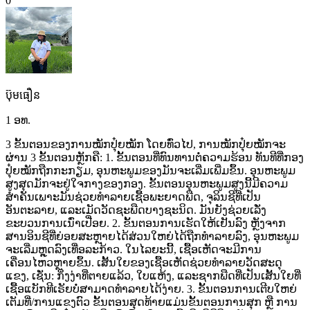
0
ប៊ុមធឿន
1 ອທ.
3
ຂັ້ນຕອນຂອງການໝັກປຸ໋ຍໝັກ ໂດຍທົ່ວໄປ,
ການໝັກປຸ໋ຍໝັກຈະ
ຜ່ານ
3
ຂັ້ນຕອນຫຼັກຄື: 1.
ຂັ້ນຕອນທີ່ທົນທານຕໍ່ຄວາມຮ້ອນ ທັນທີທີ່ກອງ
ປຸ໋ຍໝັກຖືກກະກຽມ,
ອຸນຫະພູມຂອງມັນຈະເລີ່ມເພີ່ມຂຶ້ນ.
ອຸນຫະພູມ
ສູງສຸດມັກຈະຢູ່ໃຈກາງຂອງກອງ.
ຂັ້ນຕອນອຸນຫະພູມສູງນີ້ມີຄວາມ
ສຳຄັນເພາະມັນຊ່ວຍທຳລາຍເຊື້ອພະຍາດພືດ,
ຈຸລິນຊີທີ່ເປັນ
ອັນຕະລາຍ,
ແລະເມັດວັດຊະພືດບາງຊະນິດ.
ມັນຍັງຊ່ວຍເລັ່ງ
ຂະບວນການເນົ່າເປື່ອຍ. 2.
ຂັ້ນຕອນການເຮັດໃຫ້ເຢັນລົງ ຫຼັງຈາກ
ສານອິນຊີທີ່ຍ່ອຍສະຫຼາຍໄດ້ສ່ວນໃຫຍ່ໄດ້ຖືກທຳລາຍລົງ,
ອຸນຫະພູມ
ຈະເລີ່ມຫຼຸດລົງເທື່ອລະກ້າວ.
ໃນໄລຍະນີ້,
ເຊື້ອເຫັດຈະມີການ
ເຄື່ອນໄຫວຫຼາຍຂຶ້ນ.
ເສັ້ນໃຍຂອງເຊື້ອເຫັດຊ່ວຍທຳລາຍວັດສະດຸ
ແຂງ,
ເຊັ່ນ:
ກິ່ງງ່າທີ່ຕາຍແລ້ວ,
ໃບແຫ້ງ,
ແລະຊາກພືດທີ່ເປັນເສັ້ນໃຍທີ່
ເຊື້ອແບັກທີເຣັຍບໍ່ສາມາດທຳລາຍໄດ້ງ່າຍ. 3.
ຂັ້ນຕອນການເຕີບໃຫຍ່
ເຕັມທີ່/ການແຂງຕົວ ຂັ້ນຕອນສຸດທ້າຍແມ່ນຂັ້ນຕອນການສຸກ
ຫຼື
ການ