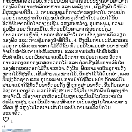
ການຜະລິດຄລໍໂຣຟິວ,
ກົດອະມິໂນສາມາດຊ່ວຍປັບປຸງຄວາມສາມາດ
ຂອງພືດໃນການຜະລິດອາຫານ
ແລະ
ພະລັງງານ,
ເຊິ່ງສົ່ງຜົນໃຫ້ພືດ
ມີສຸຂະພາບດີຂຶ້ນ. 3.
ການຄວບຄຸມກິດຈະກຳຂອງປາກໃບ ການເປີດ
ແລະ
ປິດຂອງປາກໃບ
(ຊ່ອງເປີດນ້ອຍໆເທິງໜ້າໃບ)
ແມ່ນໄດ້ຮັບ
ອິດທິພົນຈາກປັດໃຈຕ່າງໆເຊັ່ນ:
ແສງສະຫວ່າງ,
ອຸນຫະພູມ,
ຄວາມ
ຊຸ່ມຊື່ນ
ແລະ
ກົດອະມິໂນ.
ກົດອະມິໂນສາມາດຊ່ວຍຄວບຄຸມ
ຂະບວນການເຫຼົ່ານີ້,
ປະກອບສ່ວນເຂົ້າໃນການປັບປຸງການເຮັດວຽກ
ຂອງພືດ
ແລະ
ການຄຸ້ມຄອງນ້ຳທີ່ດີຂຶ້ນ. 4.
ສົ່ງເສີມການປະສົມເກສອນ
ແລະ
ການພັດທະນາໝາກໄມ້ທີ່ດີຂຶ້ນ ກົດອະມິໂນແມ່ນສານອາຫານທີ່
ຈຳເປັນສຳລັບການປະສົມເກສອນ
ແລະ
ການປະສົມພັນທີ່ປະສົບ
ຜົນສຳເລັດ.
ພວກມັນສາມາດເພີ່ມອັດຕາການຢູ່ລອດ
ແລະ
ອັດຕາ
ການແຕກງອກຂອງເກສອນດອກໄມ້
ແລະ
ຊ່ວຍສົ່ງເສີມການເຕີບໂຕ
ຂອງທໍ່ເກສອນດອກໄມ້ທີ່ຍາວກວ່າ.
ດັ່ງນັ້ນ,
ພືດສາມາດບັນລຸການຕັ້ງ
ໝາກໄມ້ທີ່ສູງຂຶ້ນ,
ເສີມສ້າງເຊວໝາກໄມ້,
ຮັກສາໄວ້ໄດ້ດົນກວ່າ,
ແລະ
ປັບປຸງລົດຊາດ
ແລະ
ຄຸນນະພາບ. ການນຳໃຊ້ທີ່ແນະນຳ ກົດອະມິໂນ
ສາມາດນຳໃຊ້ກັບດິນອາທິດລະຄັ້ງ
ຫຼື
ທຸກໆສາມອາທິດ,
ຂຶ້ນກັບຄວາມ
ຕ້ອງການຂອງພືດ.
ພວກມັນຍັງສາມາດໃຊ້ເປັນຢາສີດພົ່ນໃບທຸກໆຫ້າ
ຫາເຈັດມື້. ເນື່ອງຈາກສູດກົດອະມິໂນຫຼາຍຊະນິດມີໄນໂຕຣເຈນໃນ
ປະລິມານສູງ,
ພວກມັນມີທ່າແຮງທີ່ຈະກາຍເປັນແຫຼ່ງໄນໂຕຣເຈນທາງ
ເລືອກ
ຫຼື
ແຫຼ່ງໄນໂຕຣເຈນເສີມໃນລະບົບການຜະລິດພືດໃນ
ອະນາຄົດ.
1
0