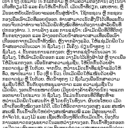
ເຂົ້າ
8
ຖົງ
(ປະມານ
16
ກິໂລກຣາມ
ຫຼື
ຕາມຄວາມຕ້ອງການ)
ລົງໃນນ້ຳ
ເກືອທີ່ກຽມໄວ້
ແລະ
ຄົນໃຫ້ເຂົ້າກັນດີ.
ເມັດເຂົ້າທີ່ປຽກ,
ເສຍຫາຍ,
ຫຼື
ມີຮອຍຫຍັບເລັກນ້ອຍຈະລອຍຂຶ້ນສູ່ໜ້ານ້ຳ.
ໃຊ້ກະຊอน
ຫຼື
ກະຊອນ
ກອງເພື່ອເອົາເມັດທີ່ລອຍຢູ່ອອກ.
ທ່ານສາມາດເຮັດສິ່ງນີ້ໄດ້ເທື່ອລະຂັ້ນ
ຕອນຈົນກວ່າທ່ານຈະໄດ້ເມັດພືດທັງໝົດທີ່ທ່ານຕ້ອງການສຳລັບພື້ນທີ່
ປູກຂອງທ່ານ. 3.
ການລ້າງ
ແລະ
ການແຊ່ນ້ຳ: ເອົາເມັດພືດທີ່ດີທີ່ຕົກຢູ່
ກົ້ນກະຖາງອອກ
ແລະ
ລ້າງອອກດ້ວຍນ້ຳສະອາດສາມເທື່ອເພື່ອເອົາ
ເກືອອອກຈາກເມັດເຂົ້າທັງໝົດ.
ຫຼັງຈາກລ້າງແລ້ວ,
ໃຫ້ແຊ່ເມັດພືດໃນ
ນ້ຳສະອາດເປັນເວລາ
36
ຊົ່ວໂມງ
(1
ມື້ເຄິ່ງ).
ປ່ຽນນ້ຳທຸກໆ
12
ຊົ່ວໂມງ. 4.
ຂັ້ນຕອນການແຕກງອກ: ຫຼັງຈາກແຊ່ນ້ຳເປັນເວລາ
36
ຊົ່ວໂມງ,
ໃຫ້ເອົາເມັດພືດອອກ
ແລະ
ວາງມັນໄວ້ເທິງຜ້າໄຜ່
ຫຼື
ຖາດເພື່ອ
ໃຫ້ມັນແຕກງອກ.
ເພື່ອຮັກສາຄວາມຊຸ່ມຊື່ນ,
ໃຫ້ປົກກົ້ນດ້ວຍຜ້າ
ກະດາດຊຸ່ມ
ຫຼື
ໃບກ້ວຍ.
ຈາກນັ້ນ,
ຫວ່ານເມັດເຂົ້າທີ່ແຊ່ນ້ຳແລ້ວໃຫ້
ທົ່ວ,
ໜາປະມານ
1
ນິ້ວ
(ຫຼື
6
ນິ້ວ).
ປົກເມັດພືດໃຫ້ແໜ້ນດ້ວຍຜ້າ
ກະດາດຊຸ່ມ
ຫຼື
ໃບກ້ວຍ.
ຫົດນ້ຳທຸກໆ
12
ຊົ່ວໂມງເພື່ອຮັກສາຄວາມ
ຊຸ່ມຊື່ນໃຫ້ດີ. ຂຶ້ນກັບອຸນຫະພູມອາກາດ
ແລະ
ຄວາມຊຸ່ມຊື່ນໃນ
ເມັດພືດ,
ງອກເຂົ້າຂະໜາດນ້ອຍ
(ມີຮູບຮ່າງຄ້າຍຄືປາຍນົກ)
ຈະແຕກ
ອອກພາຍໃນປະມານ
36
ຊົ່ວໂມງ.
ນີ້ແມ່ນຂັ້ນຕອນທີ່ດີທີ່ສຸດທີ່ຈະ
ຫວ່ານເມັດພືດໃນສວນກ້າ
ຫຼື
ໂດຍກົງໃນທົ່ງນາ. ຜົນປະໂຫຍດ ເມັດ
ເຂົ້າເກືອບທັງໝົດງອກໄດ້ດີ,
ເຮັດໃຫ້ອັດຕາການງອກສູງ
ແລະ
ສະໝໍ່າ
ສະເໝີ. ຕົ້ນເຂົ້າເຕີບໃຫຍ່ຢ່າງສະໝໍ່າສະເໝີ
ແລະ
ມີສຸຂະພາບດີ.
ກຳຈັດໄຂ່,
ແມງໄມ້
ແລະ
ເຊື້ອເຫັດອື່ນໆທີ່ຕິດກັບເມັດເຂົ້າ,
ປ້ອງກັນ
ການລະບາດຂອງພະຍາດໃນລະຫວ່າງການງອກ. ຕົ້ນເຂົ້າທີ່ງອກອອກ
ມາມີຄວາມທົນທານສູງ
ແລະ
ທົນທານຕໍ່ຄວາມເສຍຫາຍຈາກຕົວອ່ອນ