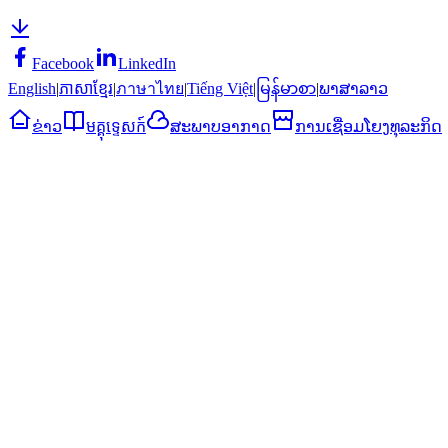
Facebook
LinkedIn
English
|
ភាសាខ្មែរ
|
ภาษาไทย
|
Tiếng Việt
|
မြန်မာစာ
|
ພາສາລາວ
ຂ່າວ
មគ្គុទ្ទេសក៍
ສະພາບອາກາດ
ການເຊື່ອມໂຍງທຸລະກິດ