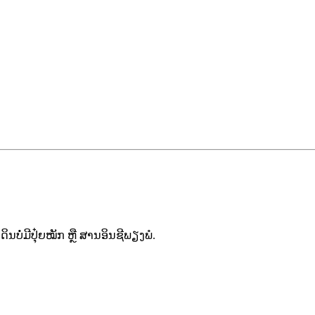
ອດິນບໍ່ມີປຸ໋ຍໝັກ
ຫຼື
ສານອິນຊີພຽງພໍ.