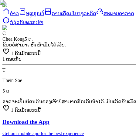
ຂ່າວ
មគ្គុទ្ទេសក៍
ການເຊື່ອມໂຍງທຸລະກິດ
ສະພາບອາກາດ
ກ່ຽວ​ກັບ​ພວກ​ເຮົາ
C
Chea Kong
5 ດ.
ຂ້ອຍບໍ່ສາມາດຫົດນໍ້າມັນໄດ້ເລີຍ.
1
ຄົນມັກແບບນີ້
1
ຕອບກັບ
T
Thein Soe
5 ດ.
ອາດຈະເປັນຍ້ອນດິນຂອງເຈົ້າບໍ່ສາມາດກັກເກັບນໍ້າໄດ້.
ມັນເກີດຂຶ້ນເມື່
1
ຄົນມັກແບບນີ້
Download the App
Get our mobile app for the best experience