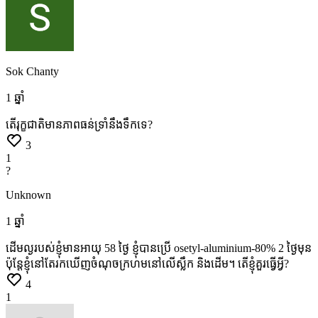
Sok Chanty
1 ឆ្នាំ
តើរុក្ខជាតិមានភាពធន់ទ្រាំនឹងទឹកទេ?
3
1
?
Unknown
1 ឆ្នាំ
ដើមល្ងរបស់ខ្ញុំមានអាយុ
58
ថ្ងៃ
ខ្ញុំបានប្រើ
osetyl-aluminium-80%
2
ថ្ងៃមុន
ប៉ុន្តែខ្ញុំនៅតែរកឃើញចំណុចក្រហមនៅលើស្លឹក
និងដើម។
តើខ្ញុំគួរធ្វើអ្វី?
4
1