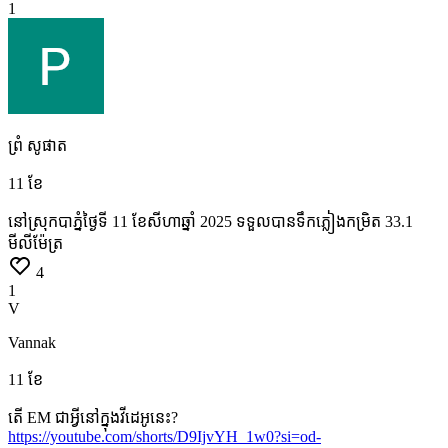
1
ព្រំ សូផាត
11 ខែ
នៅស្រុកបាភ្នំថ្ងៃទី
11
ខែសីហាឆ្នាំ
2025
ទទួលបានទឹកភ្លៀងកម្រិត
33.1
មីលីម៉ែត្រ
4
1
V
Vannak
11 ខែ
តើ
EM
ជាអ្វីនៅក្នុងវីដេអូនេះ?
https://youtube.com/shorts/D9IjvYH_1w0?si=od-