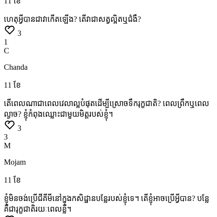
11 ខែ
ហេតុអ្វីបានជាវាកើតឡើង?
តើវាជាសត្វល្អិតឬជំងឺ?
3
1
C
Chanda
11 ខែ
តើពេលណាជាពេលវេលាល្អបំផុតដើម្បីស្រោចទឹករុក្ខជាតិ?
ពេលព្រឹកឬពេល
ល្ងាច?
ខ្ញុំកំពុងឈ្លោះជាមួយមិត្តរបស់ខ្ញុំ។
3
3
M
Mojam
11 ខែ
ខ្ញុំមិនចង់ប្រើជីគីមីនៅក្នុងកសិដ្ឋានបន្លែរបស់ខ្ញុំទេ។
តើខ្ញុំអាចប្រើអ្វីបាន?
បន្លែ
គឺជារុក្ខជាតិរយៈពេលខ្លី។