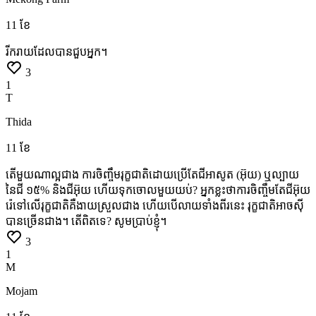
11 ខែ
រីករាយដែលបានជួបអ្នក។
3
1
T
Thida
11 ខែ
តើមួយណាល្អជាង
ការចិញ្ចឹមរុក្ខជាតិដោយប្រើតែជីអាសូត
(អ៊ុយ)
ឬល្បាយ
នៃជី
១៥%
និងជីអ៊ុយ
ហើយទុកចោលមួយយប់?
អ្នក​ខ្លះ​ថា​ការ​ចិញ្ចឹម​តែ​ជី​អ៊ុយ​
រ៉េ​ទៅ​លើ​រុក្ខជាតិ​គឺ​ងាយ​ស្រួល​ជាង
ហើយ​បើ​លាយ​ទាំង​ពីរ​នេះ
រុក្ខជាតិ​អាច​ស៊ី​
បាន​ច្រើន​ជាង។
តើ​ពិត​ទេ?
សូមប្រាប់ខ្ញុំ។
3
1
M
Mojam