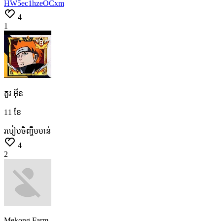
HW5ec1hzeOCxm
4
1
គួរ អុីន
11 ខែ
របៀបចិញ្ចឹមមាន់
4
2
Mekong Farm