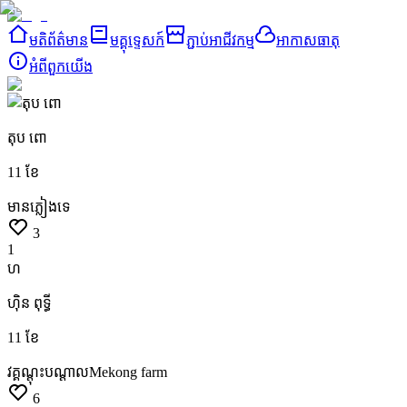
មតិព័ត៌មាន
មគ្គុទ្ទេសក៍
ភ្ជាប់អាជីវកម្ម
អាកាសធាតុ
អំពី​ពួក​យើង
តុប ពោ
11 ខែ
មានភ្លៀងទេ
3
1
ហ
ហ៊ិន ពុទ្ធី
11 ខែ
វគ្គណ្ដុះបណ្ដាលMekong
farm
6