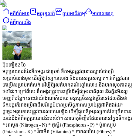
មតិព័ត៌មាន
មគ្គុទ្ទេសក៍
ភ្ជាប់អាជីវកម្ម
អាកាសធាតុ
អំពី​ពួក​យើង
ប៊ុមធឿន
2 ខែ
អត្ថប្រយោជន៍នៃទឹកអង្ករ
ជាទូទៅ ទឹកអង្ករត្រូវបានគេស្គាល់ថាប្រើ
សម្រាប់លាងមុខ ដើម្បីឱ្យស្បែករលោង និងមានសម្រស់ស្អាត។ វាក៏ត្រូវបាន
គេប្រើសម្រាប់កក់សក់ ដើម្បីឱ្យសក់មានពណ៌ខ្មៅរលោង និងមានសុខភាពល្អ
ផងដែរ។ ក្រៅពីនេះ ទឹកអង្ករត្រូវបានប្រើដើម្បីជម្រះជាតិពុល និងក្លិនមិនល្អ
ចេញពីបន្លែ។
ទោះជាយ៉ាងណាក៏ដោយ មនុស្សមិនសូវច្រើនទេដែលដឹងថា
ទឹកអង្ករក៏អាចប្រើជាជីសរីរាង្គដ៏មានប្រសិទ្ធភាពសម្រាប់រុក្ខជាតិផងដែរ។
ដូច្នេះ អត្ថបទនេះត្រូវបានសរសេរឡើង ដើម្បីជួយឱ្យមនុស្សកាន់តែច្រើនបាន
យល់ដឹងអំពីអត្ថប្រយោជន៍របស់វា។
សារធាតុចិញ្ចឹមដែលមាននៅក្នុងទឹកអង្ករ
* អាសូត (Nitrogen - N)
* ផូស្វ័រ (Phosphorus - P)
* ប៉ូតាស្យូម
(Potassium - K)
* វីតាមីន (Vitamins)
* កាកសរសៃ (Fibres)
*