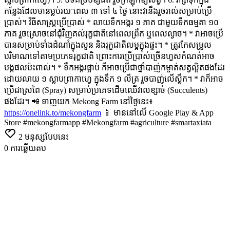
កន្លែងដែលមានម្លប់រយៈពេល ៣ ទៅ ៤ ថ្ងៃ នោះវានឹងរួចរាល់សម្រាប់ប្រើ
ប្រាស់។
វិធីសាស្ត្រប្រើប្រាស់
* លាយទឹកអង្ករ ១ ភាគ ជាមួយទឹកធម្មតា ១០
ភាគ រួចស្រោចនៅជុំវិញគល់រុក្ខជាតិនៅពេលព្រឹក ឬពេលល្ងាច។
* វាអាចប្រើ
បានសម្រាប់ទាំងដំណាំក្នុងសួន និងរុក្ខជាតិលម្អក្នុងផ្ទះ។
* ត្រូវកែសម្រួល
បរិមាណទៅតាមប្រភេទរុក្ខជាតិ ព្រោះការប្រើប្រាស់ច្រើនហួសកំណត់អាច
បង្កផលប៉ះពាល់។
* ទឹកអង្ករផ្អាប់ ក៏អាចប្រើជាថ្នាំបាញ់កម្ចាត់សត្វល្អិតផងដែរ
ដោយលាយ ១ ស្លាបព្រាកាហ្វេ ក្នុងទឹក ១ លីត្រ រួចបាញ់លើស្លឹក។
* វាក៏អាច
ប្រើជាស្រពៃ (Spray) សម្រាប់ប្រភេទដើមឈើវាលខ្សាច់ (Succulents)
ផងដែរ។
📲 ទាញយក Mekong Farm នៅថ្ងៃនេះ៖
https://onelink.to/mekongfarm
📱 មាននៅលើ Google Play & App
Store
#mekongfarmapp #Mekongfarm #agriculture #smartaxiata
2
មនុស្សបែបនេះ
0
ការឆ្លើយតប