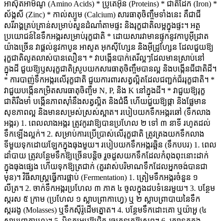
អាស៊ីតអាមីណូ (Amino Acids)
* ប្រូតេអ៊ីន (Proteins)
* ជាតិដែក (Iron)
*
ស័ង្កសី (Zinc)
* កាល់ស្យូម (Calcium)
សារធាតុចិញ្ចឹមទាំងនេះ គឺជាជី
សរីរាង្គគ្រប់គ្រាន់សម្រាប់សួនដំណាំតាមផ្ទះ និងរុក្ខជាតិលម្អក្នុងផ្ទះ។
អត្ថ
ប្រយោជន៍នៃទឹកអង្ករសម្រាប់រុក្ខជាតិ
* ដោយសារវាមានផ្ទុកនូវកាបូអ៊ីដ្រាត
យ៉ាងច្រើន វាផ្ដល់នូវកាបូន អាសូត អុកស៊ីហ្សែន និងអ៊ីដ្រូហ្សែន ដែលជួយឱ្យ
រុក្ខជាតិលូតលាស់បានលឿន។
* វាបង្កើនបាក់តេរីល្អៗដែលមានស្រាប់នៅ
ក្នុងដី ជួយឱ្យឫសរុក្ខជាតិស្រូបយកសារធាតុចិញ្ចឹមបានល្អ និងបង្កើនជីជាតិដី។
* ការបាញ់ទឹកអង្ករលើរុក្ខជាតិ ជួយការពារសត្វល្អិតដែលជញ្ជក់ជ័ររុក្ខជាតិ។
*
វាជួយបង្កើនកម្រិតសារធាតុចិញ្ចឹម N, P, និង K នៅក្នុងដី។
* វាជួយឱ្យរុក្ខ
ជាតិរឹងមាំ បង្កើនភាពស៊ាំនឹងសត្វល្អិត និងជំងឺ ហើយជួយឱ្យផ្កា និងផ្លែមាន
សុខភាពល្អ និងមានសម្រស់ស្រស់ស្អាត។
របៀបយកទឹកអង្ករឆៅ (ទឹកលាង
អង្ករ)
1. ពេលលាងអង្ករ ត្រូវកូរវាឱ្យបានប្រហែល ២ ទៅ ៣ នាទី រហូតដល់
ទឹកឡើងល្អក់។
2. សម្រាប់ការប្រើប្រាស់លើរុក្ខជាតិ ត្រូវត្រងយកទឹកលាង
ទីមួយទុកដោយឡែកក្នុងធុងមួយ។
របៀបយកទឹកអង្ករឆ្អិន (ទឹកបបរ)
1. ពេល
ដាំបាយ ត្រូវបន្ថែមទឹកឱ្យច្រើនបន្តិច រួចដួសយកទឹកដែលកំពុងពុះនោះដាក់
ក្នុងធុងផ្សេង ហើយទុកឱ្យត្រជាក់ (គួរវាស់បរិមាណទឹកដែលអ្នកចង់បានជា
មុន)។
វិធីសាស្ត្រធ្វើការផ្អាប់ (Fermentation)
1. ត្រៀមទឹកអង្ករចំនួន ១
លីត្រ។
2. ចាក់ទឹកអង្ករប្រហែល ៣ ភាគ ៤ ចូលក្នុងដបទំនេរមួយ។
3. បន្ថែម
ស្ករស ៥ ក្រាម (ប្រហែល ១ ស្លាបព្រាកាហ្វេ) ឬ ២ ស្លាបព្រាបាយនៃទឹក
ស្កររងូ (Molasses) ឬទឹកស៊ីរ៉ូដើមត្នោត។
4. បន្ថែមទឹកដោះគោ ឬយ៉ាអួ (៤
ស្លាបព្រាកាហ្វេ)។
5. បិទគម្របឱ្យជិត រួចក្រឡុកឱ្យសព្វ។
6. រក្សាទុកក្នុង