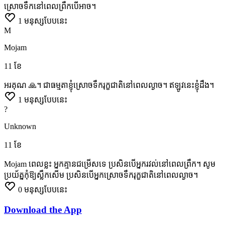
ស្រោច​ទឹក​នៅពេល​ព្រឹក​បើ​អាច​។
1
មនុស្សបែបនេះ
M
Mojam
11 ខែ
អរគុណ
🙏។
ជាធម្មតាខ្ញុំស្រោចទឹករុក្ខជាតិនៅពេលល្ងាច។
ឥឡូវនេះខ្ញុំដឹង។
1
មនុស្សបែបនេះ
?
Unknown
11 ខែ
Mojam
ពេលខ្លះ
អ្នកគ្មានជម្រើសទេ
ប្រសិនបើអ្នករវល់នៅពេលព្រឹក។
សូម
ប្រយ័ត្នកុំឱ្យស្លឹកសើម
ប្រសិនបើអ្នកស្រោចទឹករុក្ខជាតិនៅពេលល្ងាច។
0
មនុស្សបែបនេះ
Download the App