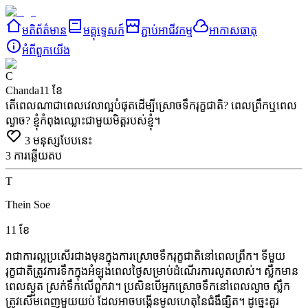
មតិព័ត៌មាន
មគ្គុទ្ទេសក៍
ភ្ជាប់អាជីវកម្ម
អាកាសធាតុ
អំពី​ពួក​យើង
C
Chanda
11 ខែ
តើពេលណាជាពេលវេលាល្អបំផុតដើម្បីស្រោចទឹករុក្ខជាតិ? ពេលព្រឹកឬពេល
ល្ងាច? ខ្ញុំកំពុងឈ្លោះជាមួយមិត្តរបស់ខ្ញុំ។
3
មនុស្សបែបនេះ
3
ការឆ្លើយតប
T
Thein Soe
11 ខែ
វាជាការល្អប្រសើរជាងមុនក្នុងការស្រោចទឹករុក្ខជាតិនៅពេលព្រឹក។
ទីមួយ
រុក្ខជាតិត្រូវការទឹកក្នុងអំឡុងពេលថ្ងៃសម្រាប់ដំណើរការលូតលាស់។
ស្លឹកមាន
ពេលស្ងួត
ស្រក់ទឹកលើពួកវា។
ប្រសិនបើអ្នកស្រោចទឹកនៅពេលល្ងាច
ស្លឹក
ត្រូវសើមពេញមួយយប់
ដែលអាចបង្កើនមូលហេតុនៃជំងឺផ្សិត។
ដូច្នេះ​គួរ​