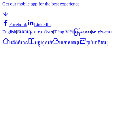
Get our mobile app for the best experience
Facebook
LinkedIn
English
|
ភាសាខ្មែរ
|
ภาษาไทย
|
Tiếng Việt
|
မြန်မာစာ
|
ພາສາລາວ
មតិព័ត៌មាន
មគ្គុទ្ទេសក៍
អាកាសធាតុ
ភ្ជាប់អាជីវកម្ម