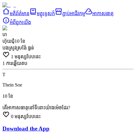
មតិព័ត៌មាន
មគ្គុទ្ទេសក៍
ភ្ជាប់អាជីវកម្ម
អាកាសធាតុ
អំពី​ពួក​យើង
ហ
ហ៊ុយ​ជុំ
10 ខែ
បងស្រូវស្រង៉ែ
ធ្ងន់
1
មនុស្សបែបនេះ
1
ការឆ្លើយតប
T
Thein Soe
10 ខែ
តើអាកាសធាតុនៅទីនោះយ៉ាងម៉េចដែរ?
0
មនុស្សបែបនេះ
Download the App