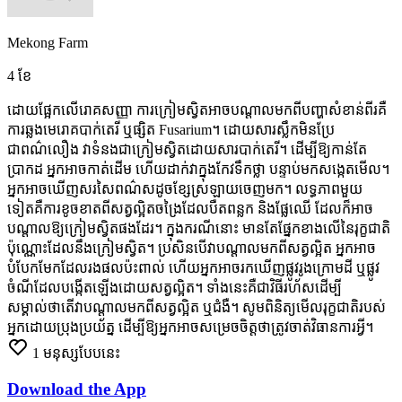
Mekong Farm
4 ខែ
ដោយផ្អែកលើរោគសញ្ញា
ការក្រៀមស្វិតអាចបណ្តាលមកពីបញ្ហាសំខាន់ពីរគឺ
ការឆ្លងមេរោគបាក់តេរី
ឬផ្សិត
Fusarium។
ដោយសារស្លឹកមិនប្រែ
ជាពណ៌លឿង
វាទំនងជាក្រៀមស្វិតដោយសារបាក់តេរី។ ដើម្បីឱ្យកាន់តែ
ប្រាកដ
អ្នកអាចកាត់ដើម
ហើយដាក់វាក្នុងកែវទឹកថ្លា
បន្ទាប់មកសង្កេតមើល។
អ្នកអាចឃើញសរសៃពណ៌សដូចខ្សែស្រឡាយចេញមក។ លទ្ធភាពមួយ
ទៀតគឺការខូចខាតពីសត្វល្អិតចង្រៃដែលបឺតពន្លក
និងផ្លែឈើ
ដែលក៏អាច
បណ្តាលឱ្យក្រៀមស្វិតផងដែរ។
ក្នុងករណីនោះ
មានតែផ្នែកខាងលើនៃរុក្ខជាតិ
ប៉ុណ្ណោះដែលនឹងក្រៀមស្វិត។
ប្រសិនបើវាបណ្តាលមកពីសត្វល្អិត
អ្នកអាច
បំបែកមែកដែលរងផលប៉ះពាល់
ហើយអ្នកអាចរកឃើញផ្លូវរូងក្រោមដី
ឬផ្លូវ
ចំណីដែលបង្កើតឡើងដោយសត្វល្អិត។ ទាំងនេះគឺជាវិធីរហ័សដើម្បី
សម្គាល់ថាតើវាបណ្តាលមកពីសត្វល្អិត
ឬជំងឺ។
សូមពិនិត្យមើលរុក្ខជាតិរបស់
អ្នកដោយប្រុងប្រយ័ត្ន
ដើម្បីឱ្យអ្នកអាចសម្រេចចិត្តថាត្រូវចាត់វិធានការអ្វី។
1
មនុស្សបែបនេះ
Download the App