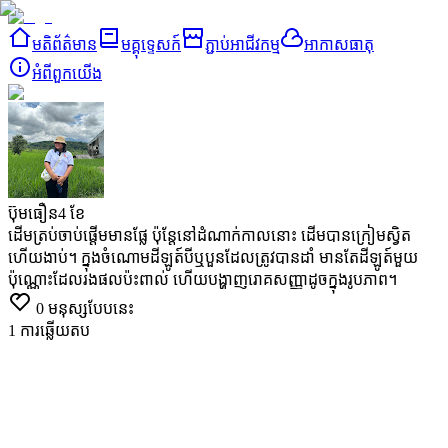
មតិព័ត៌មាន
មគ្គុទ្ទេសក៍
ភ្ជាប់អាជីវកម្ម
អាកាសធាតុ
អំពី​ពួក​យើង
ប៊ុមធឿន
4 ខែ
ដើម​ត្រប់​ចាប់ផ្តើម​មាន​ផ្លែ ប៉ុន្តែ​នៅដំណាក់កាល​នោះ ដើម​បាន​ក្រៀមស្វិត​
ហើយ​ងាប់។ ក្នុងចំណោម​ដីឡូត៍​បី​ឬ​បួន​ដែល​ត្រូវបាន​ដាំ មានតែ​ដីឡូត៍​មួយ​
ប៉ុណ្ណោះ​ដែល​រងផលប៉ះពាល់ ហើយ​បង្ហាញ​រោគសញ្ញា​ដូច​ក្នុង​រូបភាព។
0
មនុស្សបែបនេះ
1
ការឆ្លើយតប