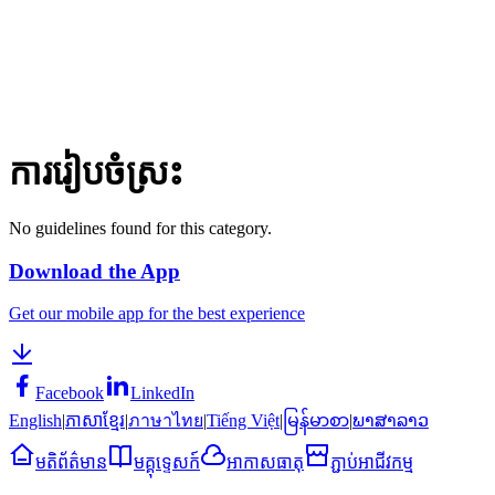
ការរៀបចំស្រះ
No guidelines found for this category.
Download the App
Get our mobile app for the best experience
Facebook
LinkedIn
English
|
ភាសាខ្មែរ
|
ภาษาไทย
|
Tiếng Việt
|
မြန်မာစာ
|
ພາສາລາວ
មតិព័ត៌មាន
មគ្គុទ្ទេសក៍
អាកាសធាតុ
ភ្ជាប់អាជីវកម្ម