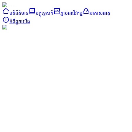
មតិព័ត៌មាន
មគ្គុទ្ទេសក៍
ភ្ជាប់អាជីវកម្ម
អាកាសធាតុ
អំពី​ពួក​យើង